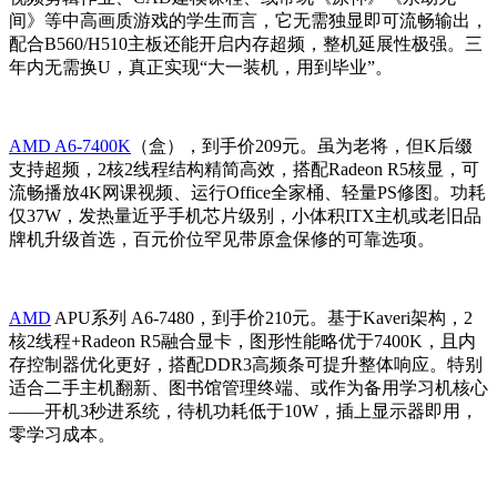
间》等中高画质游戏的学生而言，它无需独显即可流畅输出，
配合B560/H510主板还能开启内存超频，整机延展性极强。三
年内无需换U，真正实现“大一装机，用到毕业”。
AMD A6-7400K
（盒），到手价209元。虽为老将，但K后缀
支持超频，2核2线程结构精简高效，搭配Radeon R5核显，可
流畅播放4K网课视频、运行Office全家桶、轻量PS修图。功耗
仅37W，发热量近乎手机芯片级别，小体积ITX主机或老旧品
牌机升级首选，百元价位罕见带原盒保修的可靠选项。
AMD
APU系列 A6-7480，到手价210元。基于Kaveri架构，2
核2线程+Radeon R5融合显卡，图形性能略优于7400K，且内
存控制器优化更好，搭配DDR3高频条可提升整体响应。特别
适合二手主机翻新、图书馆管理终端、或作为备用学习机核心
——开机3秒进系统，待机功耗低于10W，插上显示器即用，
零学习成本。