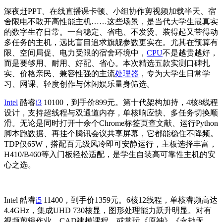
深夜赶PPT、在线直播课卡顿、小组协作剪视频加载半天、宿
舍限电不敢开高性能主机……这些场景，是当代大学生最真实
的数字生存日常。一台稳定、省电、不发烫、装得起又带得动
多任务的主机，远比盲目追求旗舰参数更实在。尤其在预算有
限、空间局促、电力受限的宿舍环境中，
CPU
不是越贵越好，
而是要够用、耐用、好配、省心。本次精选五款实测口碑扎
实、价格亲民、兼容性强的主流
处理器
，专为大学生日常学
习、网课、轻度创作与休闲娱乐量身筛选。
Intel
酷睿
i3
10100，到手价899元。第十代架构加持，4核8线程
设计，支持超线程与双通道内存，单核响应快、多任务切换顺
滑。无论是同时打开十余个Chrome标签页查文献、运行Python
脚本跑数据、再挂个腾讯会议共享屏幕，它都能稳住不降频。
TDP仅65W，搭配百元级风冷即可安静运行，主板选择丰富，
H410/B460等入门板轻松适配，是学生自装高可靠性主机的安
心之选。
Intel 酷睿
i5
11400，到手价1359元。6核12线程，单核睿频高达
4.4GHz，集成UHD 730核显，图形处理能力跃升明显。对有
视频剪辑作业、CAD建模课程、或常玩《原神》《永劫无