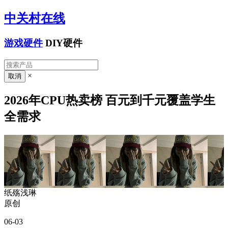
中关村在线
游戏硬件
DIY硬件
×
2026年CPU热卖榜 百元到千元覆盖学生
全需求
纸殇浅琳
原创
06-03