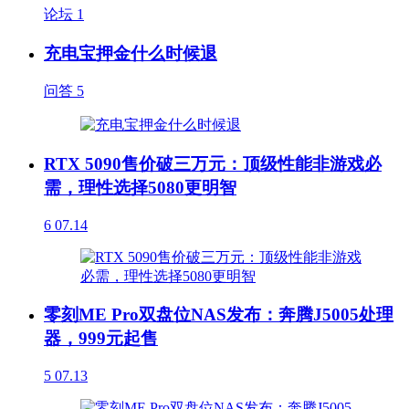
论坛
1
充电宝押金什么时候退
问答
5
RTX 5090售价破三万元：顶级性能非游戏必
需，理性选择5080更明智
6
07.14
零刻ME Pro双盘位NAS发布：奔腾J5005处理
器，999元起售
5
07.13