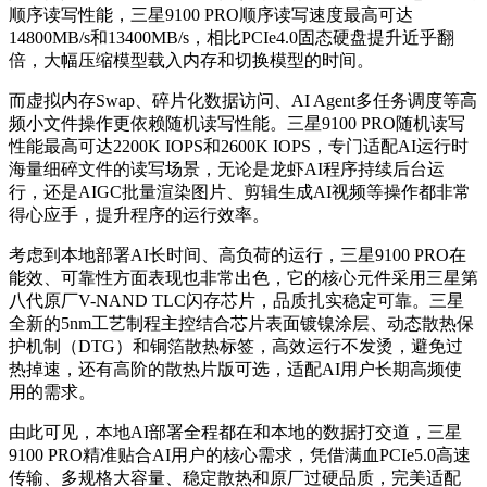
顺序读写性能，三星9100 PRO顺序读写速度
最高可达
14800MB/s和13400MB/s，相比PCIe4.0固态硬盘提升近乎翻
倍，大幅压缩模型载入内存和切换模型的时间。
而虚拟内存Swap、碎片化数据访问、AI Agent多任务调度等高
频小文件操作更依赖随机读写性能。三星9100 PRO随机读写
性能
最高可达
2200K IOPS和2600K IOPS，专门适配AI运行时
海量细碎文件的读写场景，无论是龙虾AI程序持续后台运
行，还是AIGC批量渲染图片、剪辑生成AI视频等操作都非常
得心应手，提升程序的运行效率。
考虑到本地部署AI长时间、高负荷的运行，三星9100 PRO在
能效、可靠性方面表现也非常出色，它的核心元件采用三星第
八代原厂V-NAND TLC闪存芯片，品质扎实稳定可靠。三星
全新的5nm工艺制程主控结合芯片表面镀镍涂层、动态散热保
护机制（DTG）和铜箔散热标签，高效运行不发烫，避免过
热掉速，还有高阶的散热片版可选，适配AI用户长期高频使
用的需求。
由此可见，本地AI部署全程都在和本地的数据打交道，三星
9100 PRO精准贴合AI用户的核心需求，凭借满血PCIe5.0高速
传输、多规格大容量、稳定散热和原厂过硬品质，完美适配