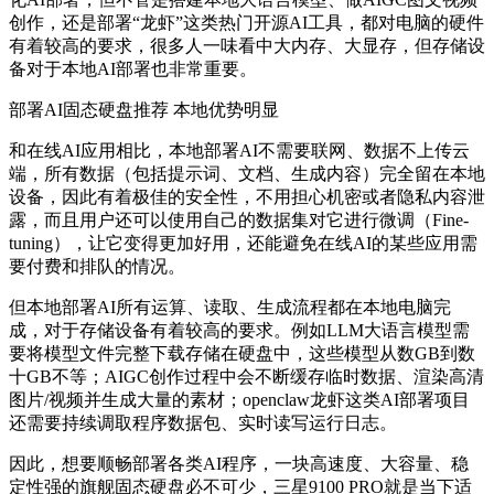
创作，还是部署“龙虾”这类热门开源AI工具，都对电脑的硬件
有着较高的要求，很多人一味看中大内存、大显存，但存储设
备对于本地AI部署也非常重要。
部署AI固态硬盘推荐
本地优势明显
和在线AI应用相比，本地部署AI不需要联网、数据不上传云
端，所有数据（包括提示词、文档、生成内容）完全留在本地
设备，因此有着极佳的安全性，不用担心机密或者隐私内容泄
露，而且用户还可以使用自己的数据集对它进行微调（Fine-
tuning），让它变得更加好用，还能避免在线AI的某些应用需
要付费和排队的情况。
但本地部署AI所有运算、读取、生成流程都在本地电脑完
成，对于存储设备有着较高的要求。例如LLM大语言模型需
要将模型文件完整下载存储在硬盘中，这些模型从数GB到数
十GB不等；AIGC创作过程中会不断缓存临时数据、渲染高清
图片/视频并生成大量的素材；openclaw龙虾这类AI部署项目
还需要持续调取程序数据包、实时读写运行日志。
因此，想要顺畅部署各类AI程序，一块高速度、大容量、稳
定性强的旗舰固态硬盘必不可少，三星9100 PRO就是当下适