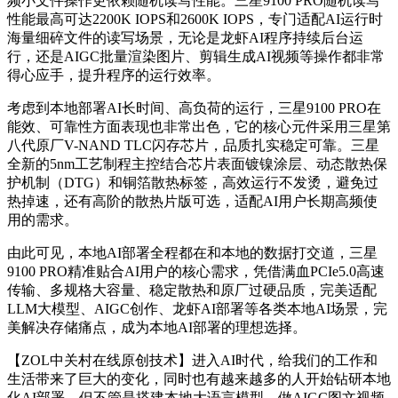
频小文件操作更依赖随机读写性能。三星9100 PRO随机读写
性能
最高可达
2200K IOPS和2600K IOPS，专门适配AI运行时
海量细碎文件的读写场景，无论是龙虾AI程序持续后台运
行，还是AIGC批量渲染图片、剪辑生成AI视频等操作都非常
得心应手，提升程序的运行效率。
考虑到本地部署AI长时间、高负荷的运行，三星9100 PRO在
能效、可靠性方面表现也非常出色，它的核心元件采用三星第
八代原厂V-NAND TLC闪存芯片，品质扎实稳定可靠。三星
全新的5nm工艺制程主控结合芯片表面镀镍涂层、动态散热保
护机制（DTG）和铜箔散热标签，高效运行不发烫，避免过
热掉速，还有高阶的散热片版可选，适配AI用户长期高频使
用的需求。
由此可见，本地AI部署全程都在和本地的数据打交道，三星
9100 PRO精准贴合AI用户的核心需求，凭借满血PCIe5.0高速
传输、多规格大容量、稳定散热和原厂过硬品质，完美适配
LLM大模型、AIGC创作、龙虾AI部署等各类本地AI场景，完
美解决存储痛点，成为本地AI部署的理想选择。
【ZOL中关村在线原创技术】进入AI时代，给我们的工作和
生活带来了巨大的变化，同时也有越来越多的人开始钻研本地
化AI部署，但不管是搭建本地大语言模型、做AIGC图文视频