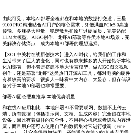
由此可见，本地AI部署全程都在和本地的数据打交道，三星
9100 PRO精准贴合AI用户的核心需求，凭借满血PCIe5.0高速
传输、多规格大容量、稳定散热和原厂过硬品质，完美适配
LLM大模型、AIGC创作、龙虾AI部署等各类本地AI场景，完
美解决存储痛点，成为本地AI部署的理想选择。
【ZOL中关村在线原创技术】进入AI时代，给我们的工作和
生活带来了巨大的变化，同时也有越来越多的人开始钻研本地
化AI部署，但不管是搭建本地大语言模型、做AIGC图文视频
创作，还是部署“龙虾”这类热门开源AI工具，都对电脑的硬件
有着较高的要求，很多人一味看中大内存、大显存，但存储设
备对于本地AI部署也非常重要。
部署AI固态硬盘推荐
本地优势明显
和在线AI应用相比，本地部署AI不需要联网、数据不上传云
端，所有数据（包括提示词、文档、生成内容）完全留在本地
设备，因此有着极佳的安全性，不用担心机密或者隐私内容泄
露，而且用户还可以使用自己的数据集对它进行微调（Fine-
tuning），让它变得更加好用，还能避免在线AI的某些应用需