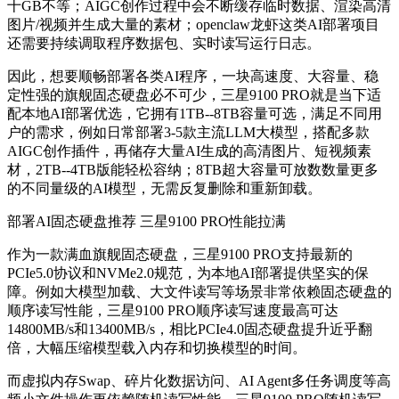
十GB不等；AIGC创作过程中会不断缓存临时数据、渲染高清
图片/视频并生成大量的素材；openclaw龙虾这类AI部署项目
还需要持续调取程序数据包、实时读写运行日志。
因此，想要顺畅部署各类AI程序，一块高速度、大容量、稳
定性强的旗舰固态硬盘必不可少，三星9100 PRO就是当下适
配本地AI部署优选，它拥有1TB--8TB容量可选，满足不同用
户的需求，例如日常部署3-5款主流LLM大模型，搭配多款
AIGC创作插件，再储存大量AI生成的高清图片、短视频素
材，2TB--4TB版能轻松容纳；8TB超大容量可放数数量更多
的不同量级的AI模型，无需反复删除和重新卸载。
部署AI固态硬盘推荐
三星9100 PRO性能拉满
作为一款满血旗舰固态硬盘，三星9100 PRO支持最新的
PCIe5.0协议和NVMe2.0规范，为本地AI部署提供坚实的保
障。例如大模型加载、大文件读写等场景非常依赖固态硬盘的
顺序读写性能，三星9100 PRO顺序读写速度
最高可达
14800MB/s和13400MB/s，相比PCIe4.0固态硬盘提升近乎翻
倍，大幅压缩模型载入内存和切换模型的时间。
而虚拟内存Swap、碎片化数据访问、AI Agent多任务调度等高