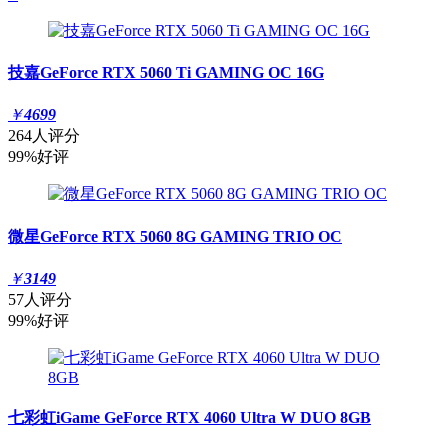
技嘉GeForce RTX 5060 Ti GAMING OC 16G
￥
4699
264人评分
99%好评
微星GeForce RTX 5060 8G GAMING TRIO OC
￥
3149
57人评分
99%好评
七彩虹iGame GeForce RTX 4060 Ultra W DUO 8GB