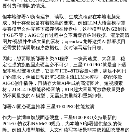
要付费和排队的情况。
但本地部署AI所有运算、读取、生成流程都在本地电脑完
成，对于存储设备有着较高的要求。例如LLM大语言模型需
要将模型文件完整下载存储在硬盘中，这些模型从数GB到数
十GB不等；AIGC创作过程中会不断缓存临时数据、渲染高清
图片/视频并生成大量的素材；openclaw龙虾这类AI部署项目
还需要持续调取程序数据包、实时读写运行日志。
因此，想要顺畅部署各类AI程序，一块高速度、大容量、稳
定性强的旗舰固态硬盘必不可少，三星9100 PRO就是当下适
配本地AI部署优选，它拥有1TB--8TB容量可选，满足不同用
户的需求，例如日常部署3-5款主流LLM大模型，搭配多款
AIGC创作插件，再储存大量AI生成的高清图片、短视频素
材，2TB--4TB版能轻松容纳；8TB超大容量可放数数量更多
的不同量级的AI模型，无需反复删除和重新卸载。
部署AI固态硬盘推荐
三星9100 PRO性能拉满
作为一款满血旗舰固态硬盘，三星9100 PRO支持最新的
PCIe5.0协议和NVMe2.0规范，为本地AI部署提供坚实的保
障。例如大模型加载、大文件读写等场景非常依赖固态硬盘的