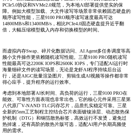
PCIe5.0协议和NVMe2.0规范，为本地AI部署提供坚实的保
障。例如大模型加载、大文件读写等场景非常依赖固态硬盘的
顺序读写性能，三星9100 PRO顺序读写速度
最高可达
14800MB/s和13400MB/s，相比PCIe4.0固态硬盘提升近乎翻
倍，大幅压缩模型载入内存和切换模型的时间。
而虚拟内存Swap、碎片化数据访问、AI Agent多任务调度等高
频小文件操作更依赖随机读写性能。三星9100 PRO随机读写
性能
最高可达
2200K IOPS和2600K IOPS，专门适配AI运行时
海量细碎文件的读写场景，无论是龙虾AI程序持续后台运
行，还是AIGC批量渲染图片、剪辑生成AI视频等操作都非常
得心应手，提升程序的运行效率。
考虑到本地部署AI长时间、高负荷的运行，三星9100 PRO在
能效、可靠性方面表现也非常出色，它的核心元件采用三星第
八代原厂V-NAND TLC闪存芯片，品质扎实稳定可靠。三星
全新的5nm工艺制程主控结合芯片表面镀镍涂层、动态散热保
护机制（DTG）和铜箔散热标签，高效运行不发烫，避免过
热掉速，还有高阶的散热片版可选，适配AI用户长期高频使
用的需求。