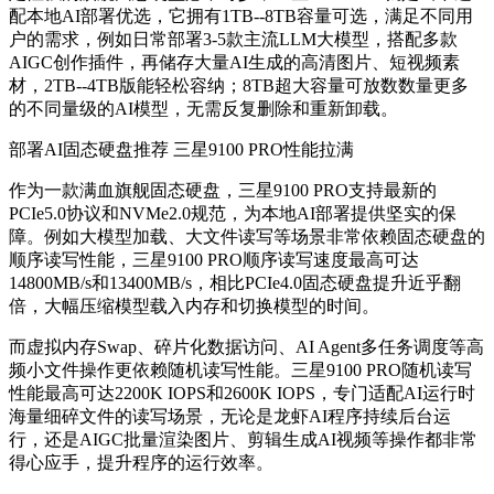
配本地AI部署优选，它拥有1TB--8TB容量可选，满足不同用
户的需求，例如日常部署3-5款主流LLM大模型，搭配多款
AIGC创作插件，再储存大量AI生成的高清图片、短视频素
材，2TB--4TB版能轻松容纳；8TB超大容量可放数数量更多
的不同量级的AI模型，无需反复删除和重新卸载。
部署AI固态硬盘推荐
三星9100 PRO性能拉满
作为一款满血旗舰固态硬盘，三星9100 PRO支持最新的
PCIe5.0协议和NVMe2.0规范，为本地AI部署提供坚实的保
障。例如大模型加载、大文件读写等场景非常依赖固态硬盘的
顺序读写性能，三星9100 PRO顺序读写速度
最高可达
14800MB/s和13400MB/s，相比PCIe4.0固态硬盘提升近乎翻
倍，大幅压缩模型载入内存和切换模型的时间。
而虚拟内存Swap、碎片化数据访问、AI Agent多任务调度等高
频小文件操作更依赖随机读写性能。三星9100 PRO随机读写
性能
最高可达
2200K IOPS和2600K IOPS，专门适配AI运行时
海量细碎文件的读写场景，无论是龙虾AI程序持续后台运
行，还是AIGC批量渲染图片、剪辑生成AI视频等操作都非常
得心应手，提升程序的运行效率。