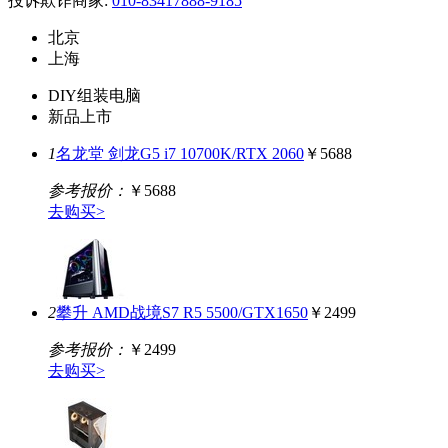
投诉欺诈商家:
010-83417888-9185
北京
上海
DIY组装电脑
新品上市
1
名龙堂 剑龙G5 i7 10700K/RTX 2060
￥5688
参考报价：
￥5688
去购买>
2
攀升 AMD战境S7 R5 5500/GTX1650
￥2499
参考报价：
￥2499
去购买>