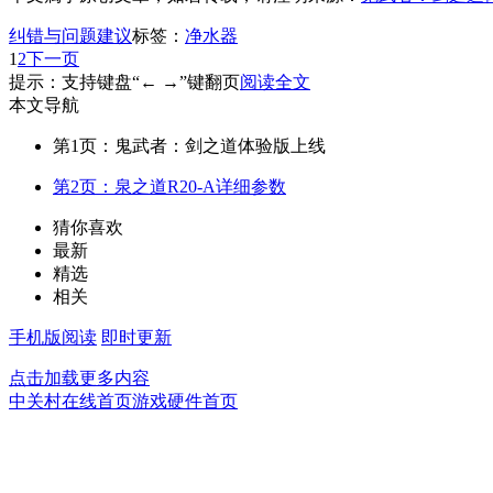
纠错与问题建议
标签：
净水器
1
2
下一页
提示：支持键盘“← →”键翻页
阅读全文
本文导航
第1页：鬼武者：剑之道体验版上线
第2页：泉之道R20-A详细参数
猜你喜欢
最新
精选
相关
手机版阅读
即时更新
点击加载更多内容
中关村在线首页
游戏硬件首页