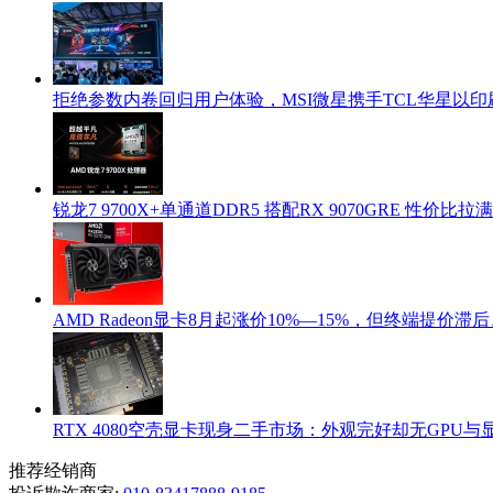
拒绝参数内卷回归用户体验，MSI微星携手TCL华星以印
锐龙7 9700X+单通道DDR5 搭配RX 9070GRE 性价比
AMD Radeon显卡8月起涨价10%—15%，但终端提价滞
RTX 4080空壳显卡现身二手市场：外观完好却无GPU与
推荐经销商