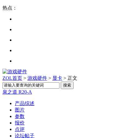
热点：
ZOL首页
>
游戏硬件
>
显卡
> 正文
泉之道 R20-A
产品综述
图片
参数
报价
点评
论坛帖子