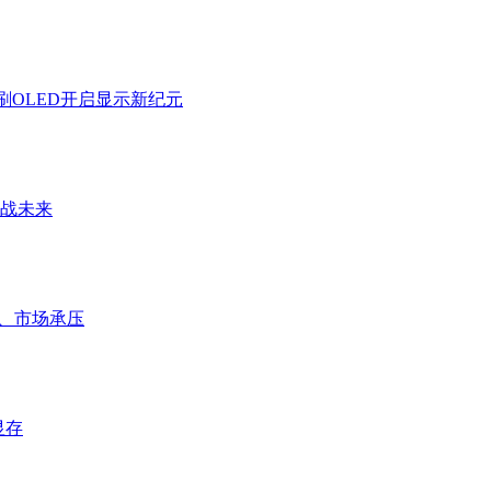
刷OLED开启显示新纪元
拉满战未来
后、市场承压
显存