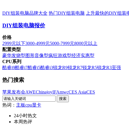
DIY组装电脑品牌大全
热门DIY组装电脑
上升最快的DIY组装
DIY组装电脑报价
价格
2999元以下
3000-4999元
5000-7999元
8000元以上
配置类型
豪华发烧型
图形音像型
疯狂游戏型
经济实惠型
CPU系列
酷睿i9
酷睿i7
酷睿i5
酷睿i3
锐龙R9
锐龙R7
锐龙R5
锐龙R3
至强
热门搜索
苹果发布会
AWE
Chinajoy
IFA
mwc
CES Asia
CES
热词：
主板
cpu
显卡
24小时热文
本周热评