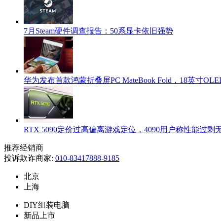
7月Steam硬件调查报告：50系显卡依旧强势
华为发布首款鸿蒙折叠屏PC MateBook Fold，18英寸OLED+
RTX 5090定价过高偏离游戏定位，4090用户称性能过
推荐经销商
投诉欺诈商家:
010-83417888-9185
北京
上海
DIY组装电脑
新品上市