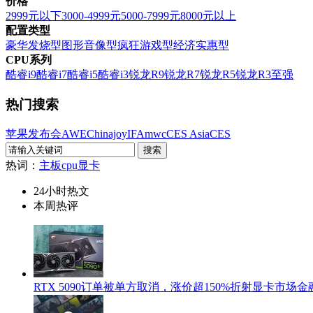
价格
2999元以下
3000-4999元
5000-7999元
8000元以上
配置类型
豪华发烧型
图形音像型
疯狂游戏型
经济实惠型
CPU系列
酷睿i9
酷睿i7
酷睿i5
酷睿i3
锐龙R9
锐龙R7
锐龙R5
锐龙R3
至强
热门搜索
苹果发布会
AWE
Chinajoy
IFA
mwc
CES Asia
CES
热词：
主板
cpu
显卡
24小时热文
本周热评
RTX 5090订单被单方取消，涨价超150%折射显卡市场