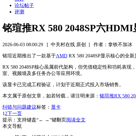
论坛帖子
评测
铭瑄推RX 580 2048SP六
2026-06-03 08:00:29
[ 中关村在线 原创 ]
作者：拿铁不加冰
铭瑄近期推出了一款基于
AMD
RX 580 2048SP显示核心的全新
RX 580 2048SP核心虽属前代架构，但凭借稳定性和
室、视频墙及多任务办公等应用环境。
该显卡已完成工程验证，计划于近期正式投入市场销售。
本文属于原创文章，如若转载，请注明来源：
铭瑄推RX 580
纠错与问题建议
标签：
显卡
1
2
下一页
提示：支持键盘“← →”键翻页
阅读全文
本文导航