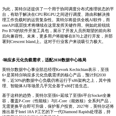
为此，英特尔还提供了一个用于协同调度分布式推理状态的平
台，有助于解决在CPU和GPU之间进行调度、路由和解决推
理工作负载时的运营复杂性。英特尔将提供全栈AI软件，而
oneAPI底层技术将继续在这里发挥关键作用。例如此前锐炫
Pro B70的软件开发工具包，展示了开发人员所期望的前向和
后向兼容性。未来，更多用户将能够在B70上进行开发，并部
署到Crescent Island上。这对于行业客户来说吸引力极大。
·响应多元化负载需求，适配2030数据中心格局
英特尔数据中心事业部总经理Kevork Kechichian表示，至强
6+是英特尔响应多元化负载需求的核心产品，预计到2030
年，近50%的数据中心负载仍将运行于x86架构之上，其中推
理、智能体AI等场景几乎完全基于x86打造生态。
基于这样的趋势，英特尔至强6+延续了至强6平台Socket全兼
容，覆盖P-Core（性能核）与E-Core（能效核）全系列产品，
无需更换平台即可升级，保护客户投资。2027年，英特尔还将
推出基于Intel 18A P工艺的下一代Diamond Rapids处理器，持