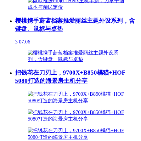
樱桃携手蔚蓝档案推爱丽丝主题外设系列，含
键盘、鼠标与桌垫
3
07.06
把钱花在刀刃上，9700X+B850橘猫+HOF
5080打造的海景房主机分享