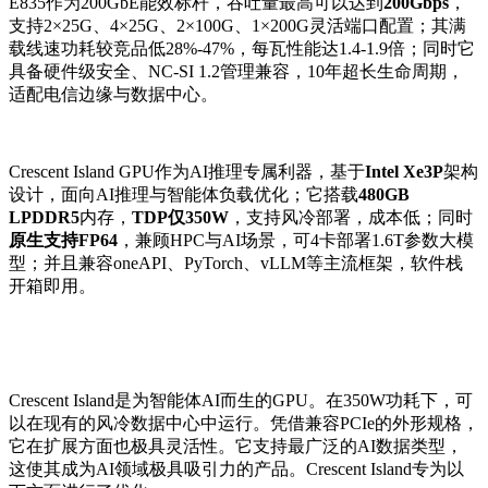
E835作为200GbE能效标杆，吞吐量最高可以达到
200Gbps
，
支持2×25G、4×25G、2×100G、1×200G灵活端口配置；其满
载线速功耗较竞品低28%-47%，每瓦性能达1.4-1.9倍；同时它
具备硬件级安全、NC-SI 1.2管理兼容，10年超长生命周期，
适配电信边缘与数据中心。
Crescent Island GPU作为AI推理专属利器，基于
Intel Xe3P
架构
设计，面向AI推理与智能体负载优化；它搭载
480GB
LPDDR5
内存，
TDP仅350W
，支持风冷部署，成本低；同时
原生支持FP64
，兼顾HPC与AI场景，可4卡部署1.6T参数大模
型；并且兼容oneAPI、PyTorch、vLLM等主流框架，软件栈
开箱即用。
Crescent Island是为智能体AI而生的GPU。在350W功耗下，可
以在现有的风冷数据中心中运行。凭借兼容PCIe的外形规格，
它在扩展方面也极具灵活性。它支持最广泛的AI数据类型，
这使其成为AI领域极具吸引力的产品。Crescent Island专为以