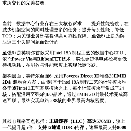
求所交付的完美答卷。
当前，数据中心行业存在三大核心诉求——提升性能密度，在
减少机架空间的同时处理更多的任务；提升每瓦性能，降低
TCO；为关键业务部署提供高可靠性保障。至强6+正是为解
决这三个关键问题而设计的。
至强6+是英特尔首款采用Intel 18A制程工艺的数据中心CPU，
依托
Power Via
与
RibbonFET
技术，实现更短供电路径与更低
待机功耗，在能效与性能密度上实现代际飞跃。
架构层面，英特尔至强6+采用
Foveros Direct 3D
堆叠加
EMIB
2D
封装融合方案，由4颗基于Intel 18A制程工艺的计算模块堆
叠于3颗Intel 3工艺基底模块之上，每个计算模块里集成了24
核，搭配沿用至强6的I/O晶片，通过EMIB 2D封装技术完成高
速互联，最终实现单路 288核的业界最高内核密度。
其核心规格亮点包括：
末级缓存（LLC）高达576MB
，较上
一代提升超5倍；
支持12通道 DDR5内存
，速率最高支持
8000