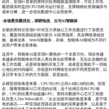
此外，至强6+首发的英特尔应用能效遥测技术，可在工作负
载层级实时监控CPU功耗与运行状态，支撑精细化资源编排与
成本分摊，进一步优化数据中心运营效率。
·全场景负载优化，深耕电信、云与AI智能体
全新的英特尔至强6+针对五大类核心工作负载进行了深度优
化，覆盖传统基础设施与新兴 AI应用场景。其在网络基础设
施、媒体业务、Web与微服务、存储、智能体AI领域为不同行
业用户带来全新体验。
这其中，智能体AI是至强6+聚焦的一个全新方向。现在有越
来越多的智能体在代表人类自身去处理事务，无论企业侧的业
务工作负载，还是研发侧的开发工作，或者是近期处于一切核
心地位的代码编写，亦或是针对网络安全的不同类型研究，以
及日常专业工作的方方面面，皆是如此。
从模型训练角度来看，CPU与GPU之间1:4或1:8的比例。但现
在，随着智能体AI工作流的出现，这个比例正在向CPU倾
斜，CPU的比重开始超越GPU。英特尔数据中心芯片工程团
队负责人Tim Wilson表示，“从企业级市场的角度来看，基于现
有的基石——即至强处理器在该市场的深厚渗透率，以及基于