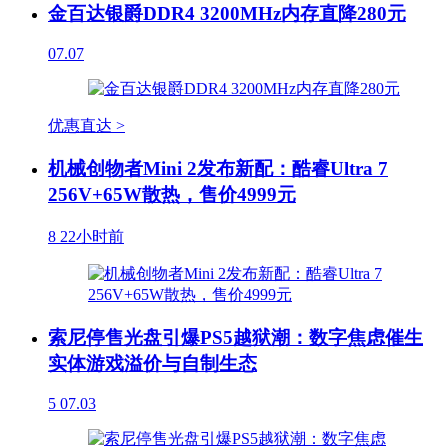
金百达银爵DDR4 3200MHz内存直降280元
07.07
优惠直达 >
机械创物者Mini 2发布新配：酷睿Ultra 7
256V+65W散热，售价4999元
8
22小时前
索尼停售光盘引爆PS5越狱潮：数字焦虑催生
实体游戏溢价与自制生态
5
07.03