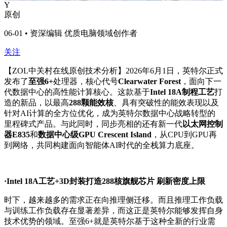
Y
原创
06-01 • 资深编辑 优质电脑领域创作者
关注
【ZOL中关村在线原创技术分析】2026年6月1日，英特尔正式
发布了
至强6+
处理器，核心代号
Clearwater Forest
，面向下一
代数据中心的高性能计算核心。这款基于
Intel 18A制程工艺
打
造的新品，以最高
288颗能效核
、具有突破性的能效表现以及
针对AI计算的全方位优化，成为英特尔数据中心战略转型的
里程碑式产品。与此同时，同步亮相的还有新一代
以太网控制
器E835
和
数据中心级GPU Crescent Island
，从CPU到GPU再
到网络，共同构建面向智能体AI时代的全栈算力底座。
·Intel 18A工艺+3D封装打造288核旗舰芯片 刷新密度上限
时下，越来越多的需求正在向推理侧迁移。而且推理工作负载
与训练工作负载存在显著差异，而这正是英特尔能够发挥自身
技术优势的领域。至强6+就是英特尔基于这种全新的行业需