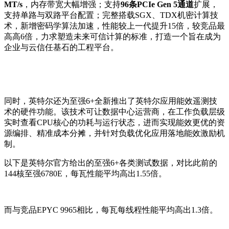
MT/s
，内存带宽大幅增强；支持
96条PCIe Gen 5通道
扩展，
支持单路与双路平台配置；完整搭载SGX、TDX机密计算技
术，新增密码学算法加速，性能较上一代提升15倍，较竞品最
高高6倍，力求塑造未来可信计算的标准，打造一个旨在成为
企业与云信任基石的工程平台。
同时，英特尔还为至强6+全新推出了英特尔应用能效遥测技
术的硬件功能。该技术可让数据中心运营商，在工作负载层级
实时查看CPU核心的功耗与运行状态，进而实现能效更优的资
源编排、精准成本分摊，并针对负载优化应用落地能效激励机
制。
以下是英特尔官方给出的至强6+各类测试数据，对比此前的
144核至强6780E，每瓦性能平均高出1.55倍。
而与竞品EPYC 9965相比，每瓦每线程性能平均高出1.3倍。