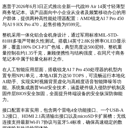
惠普于2026年6月3日正式推出全新一代战99 Air 14英寸轻薄型
商务笔记本。该产品面向中小企业从业者及频繁移动办公的用
户群体，提供两种高性能处理器配置：AMD锐龙AI 7 Pro 450
与AI 9 HX Pro 470，起售价格为9599元。
整机采用一体化铝合金机身设计，通过军用标准MIL-STD-
810H多项严苛耐久性测试。搭载14英寸2.8K分辨率OLED显示
屏，覆盖100% DCI-P3广色域，典型亮度达500尼特。整机重
量控制在约1.35千克，兼顾便携性与结构强度，在同尺寸商务
笔记本中属于轻量化标杆之作。
在人工智能应用层面，搭载锐龙AI 7 Pro 450处理器的机型内
置专用NPU单元，本地AI算力达50 TOPS，可流畅运行本地化
AI助手、实现实时视频背景虚化与高精度语音智能降噪等功
能。系统集成惠普Wolf安全技术，涵盖硬件级入侵防护机制及
固件层BIOS安全加固，全面提升终端设备的安全纵深防御能
力。
接口配置丰富实用，包含两个雷电4全功能接口、一个USB-A
3.2接口、HDMI 2.1高清输出接口以及microSD卡扩展槽；无线
连接支持最新Wi-Fi 7协议与蓝牙5.4标准，确保高速稳定的数