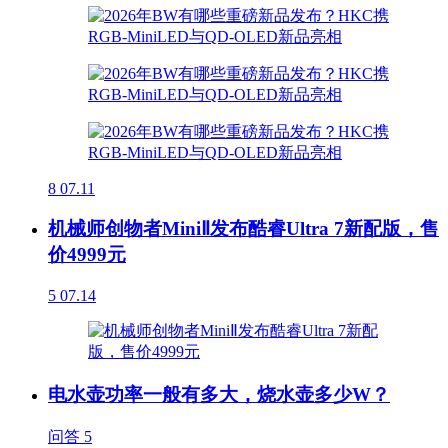
8
07.11
机械师创物者MiniⅡ发布酷睿Ultra 7新配版，售
价4999元
5
07.14
电水壶功率一般有多大，烧水壶多少W？
问答
5