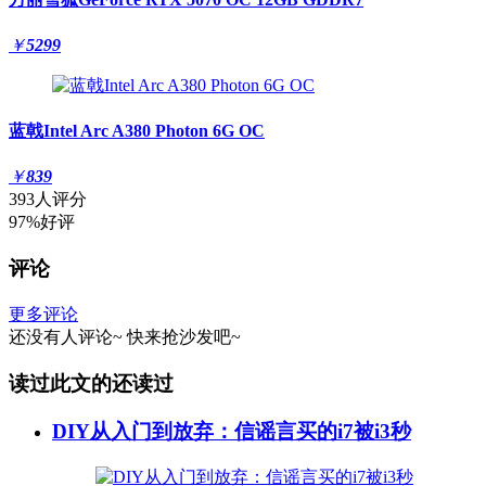
￥
5299
蓝戟Intel Arc A380 Photon 6G OC
￥
839
393人评分
97%好评
评论
更多评论
还没有人评论~
快来
抢沙发
吧~
读过此文的还读过
DIY从入门到放弃：信谣言买的i7被i3秒