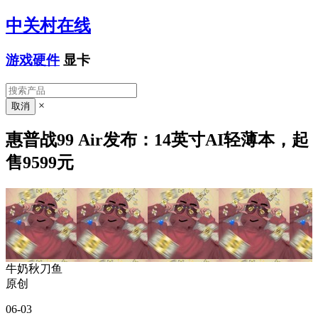
中关村在线
游戏硬件
显卡
×
惠普战99 Air发布：14英寸AI轻薄本，起
售9599元
牛奶秋刀鱼
原创
06-03