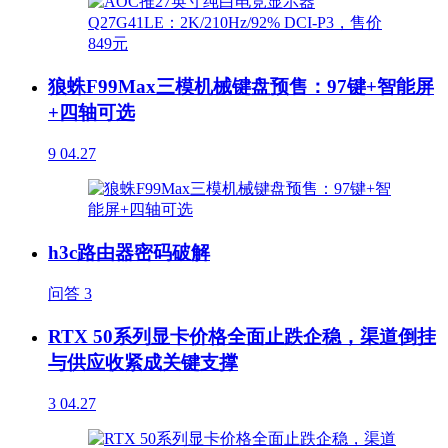
狼蛛F99Max三模机械键盘预售：97键+智能屏
+四轴可选
9
04.27
h3c路由器密码破解
问答
3
RTX 50系列显卡价格全面止跌企稳，渠道倒挂
与供应收紧成关键支撑
3
04.27