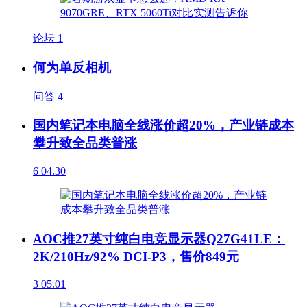
论坛
1
何为单反相机
问答
4
国内笔记本电脑全线涨价超20%，产业链成本
攀升致全品类普涨
6
04.30
AOC推27英寸纯白电竞显示器Q27G41LE：
2K/210Hz/92% DCI-P3，售价849元
3
05.01