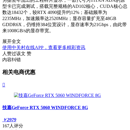
另据去年流出的工程样片显示，一款代号为TITAN ADA的原
型卡已完成测试，搭载完整规格的AD102核心，CUDA核心总
数达18432个，较RTX 4090提升约12%；基础频率为
2235MHz，加速频率达2520MHz；显存容量扩充至48GB
GDDR6X，仍维持384位宽设计，显存速率为21Gbps，由此带
来1008GB/s的显存带宽。
展开全文
使用中关村在线APP，查看更多精彩资讯
人赞过该文
赞
内容纠错
相关电商优惠

技嘉GeForce RTX 5060 WINDFORCE 8G
￥
2979
167人评分