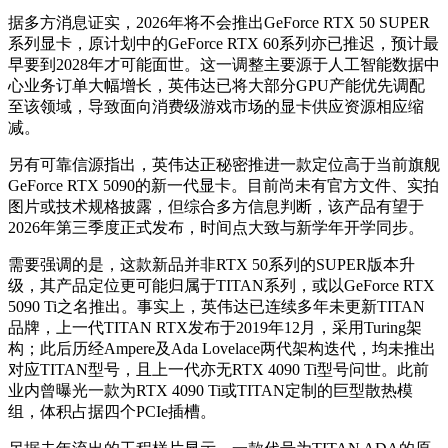
据多方消息证实，2026年将不会推出GeForce RTX 50 SUPER
系列显卡，原计划中的GeForce RTX 60系列亦已推迟，预计最
早要到2028年才可能面世。这一调整主要源于人工智能数据中
心业务订单大幅增长，英伟达已将大部分GPU产能优先调配
至该领域，导致面向消费级游戏市场的显卡供应资源相应缩
减。
另有可靠信源指出，英伟达正秘密推进一款定位高于当前旗舰
GeForce RTX 5090的新一代显卡。目前尚未有官方文件、实拍
图片或技术规格披露，但综合多方信息判断，该产品有望于
2026年第三季度正式发布，时间点大致与新学年开学同步。
需要强调的是，这款新品并非RTX 50系列的SUPER版本升
级，其产品定位更可能归属于TITAN系列，或以GeForce RTX
5090 Ti之名推出。事实上，英伟达已连续多年未更新TITAN
品牌，上一代TITAN RTX发布于2019年12月，采用Turing架
构；此后历经Ampere及Ada Lovelace两代架构迭代，均未推出
对应TITAN型号，且上一代亦无RTX 4090 Ti型号问世。此前
业内曾曝光一款为RTX 4090 Ti或TITAN定制的巨型散热模
组，体积占据四个PCIe插槽。