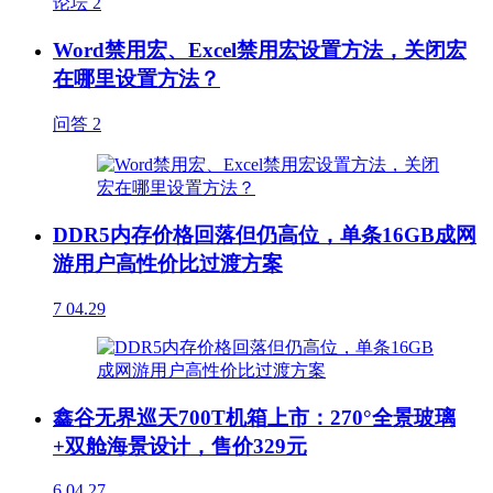
论坛
2
Word禁用宏、Excel禁用宏设置方法，关闭宏
在哪里设置方法？
问答
2
DDR5内存价格回落但仍高位，单条16GB成网
游用户高性价比过渡方案
7
04.29
鑫谷无界巡天700T机箱上市：270°全景玻璃
+双舱海景设计，售价329元
6
04.27