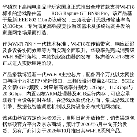
华硕旗下高端电竞品牌玩家国度正式推出全球首款支持Wi-Fi 8
标准的游戏路由器——ROG Rapture GT-BN98 Pro。该产品基
于最新IEEE 802.11bn协议研发，三频段合计无线传输速率高
达33Gbps，专为满足高强度竞技游戏需求及多终端高并发的
家庭网络场景而打造。
作为Wi-Fi 7的下一代技术标准，Wi-Fi 8在传输带宽、响应延迟
及多设备协同效率等方面实现全面跃升。华硕率先完成消费级
Wi-Fi 8硬件落地，本款旗舰路由器的发布，标志着Wi-Fi 8技术
正式进入实际应用阶段。
产品搭载博通新一代Wi-Fi 8主控芯片，配备四个万兆以太网接
口与两个万兆SFP+光纤接口。三频段设计覆盖2.4GHz、5GHz
及全新6GHz频段，对应最高速率分别为1.2Gbps、11.5Gbps与
20.3Gbps。内置四核ARM处理器及4GB运行内存，可稳定承
载数千台设备同时在线。在游戏体验优化方面，集成游戏加速
引擎、数据包智能调度机制以及跨设备分布式组网功能。
该路由器官方定价为4999元，自即日起开放预售，销售渠道包
括华硕官方平台及京东商城，预计于2026年6月中旬开始发
货。另有厂商计划于2026年10月推出其Wi-Fi 8系列产品。