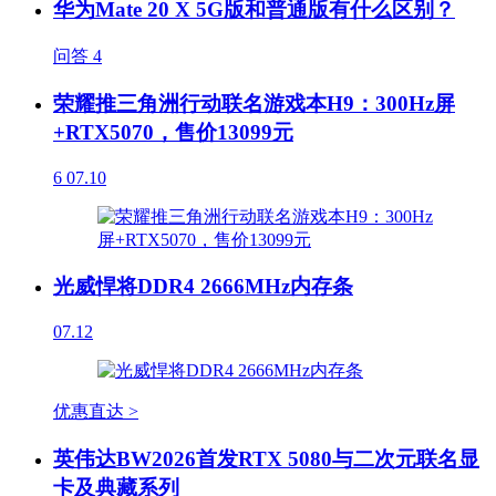
华为Mate 20 X 5G版和普通版有什么区别？
问答
4
荣耀推三角洲行动联名游戏本H9：300Hz屏
+RTX5070，售价13099元
6
07.10
光威悍将DDR4 2666MHz内存条
07.12
优惠直达 >
英伟达BW2026首发RTX 5080与二次元联名显
卡及典藏系列