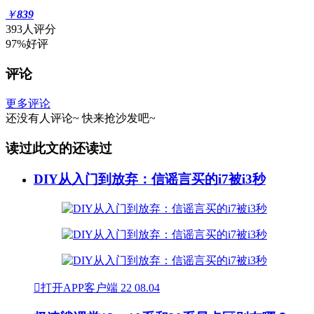
￥
839
393人评分
97%好评
评论
更多评论
还没有人评论~
快来
抢沙发
吧~
读过此文的还读过
DIY从入门到放弃：信谣言买的i7被i3秒

打开APP客户端
22
08.04