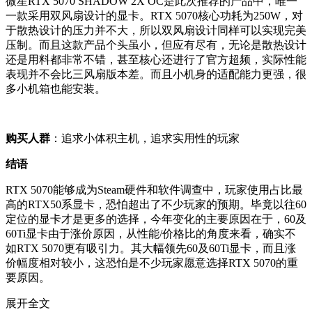
微星RTX 5070 SHADOW 2X OC是此次推荐的产品中，唯一
一款采用双风扇设计的显卡。RTX 5070核心功耗为250W，对
于散热设计的压力并不大，所以双风扇设计同样可以实现完美
压制。而且这款产品个头虽小，但应有尽有，无论是散热设计
还是用料都非常不错，甚至核心还进行了官方超频，实际性能
表现并不会比三风扇版本差。而且小机身的适配能力更强，很
多小机箱也能安装。
购买人群
：追求小体积主机，追求实用性的玩家
结语
RTX 5070能够成为Steam硬件和软件调查中，玩家使用占比最
高的RTX50系显卡，恐怕超出了不少玩家的预期。毕竟以往60
定位的显卡才是更多的选择，今年变化的主要原因在于，60及
60Ti显卡由于涨价原因，从性能/价格比的角度来看，确实不
如RTX 5070更有吸引力。其大幅领先60及60Ti显卡，而且涨
价幅度相对较小，这恐怕是不少玩家愿意选择RTX 5070的重
要原因。
展开全文