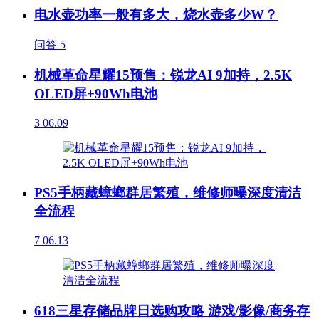
电水壶功率一般有多大，烧水壶多少W？
问答
5
机械革命星耀15预售：锐龙AI 9加持，2.5K
OLED屏+90Wh电池
3
06.09
PS5手柄藏蟑螂群居繁殖，维修师曝深度清洁
全流程
7
06.13
618三星存储品牌日选购攻略 游戏/影像/商务存