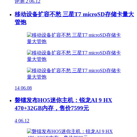
评测
2
06.12
移动设备扩容不愁 三星T7 microSD存储卡量大
管饱
14
06.08
磐镭发布HO5迷你主机：锐龙AI 9 HX
470+32GB内存，售价7599元
4
06.12