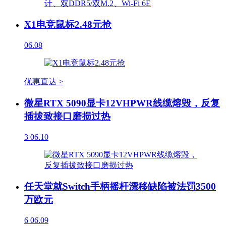
X1电竞鼠标2.48元抢
06.08
优惠直达 >
微星RTX 5090显卡12VHPWR线缆熔毁，反复
插拔致接口磨损过热
3
06.10
任天堂就Switch手柄摇杆漂移缺陷被法罚3500
万欧元
6
06.09