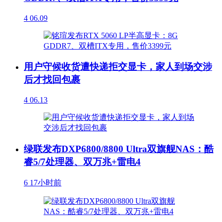
4
06.09
用户守候收货遭快递拒交显卡，家人到场交涉
后才找回包裹
4
06.13
绿联发布DXP6800/8800 Ultra双旗舰NAS：酷
睿5/7处理器、双万兆+雷电4
6
17小时前