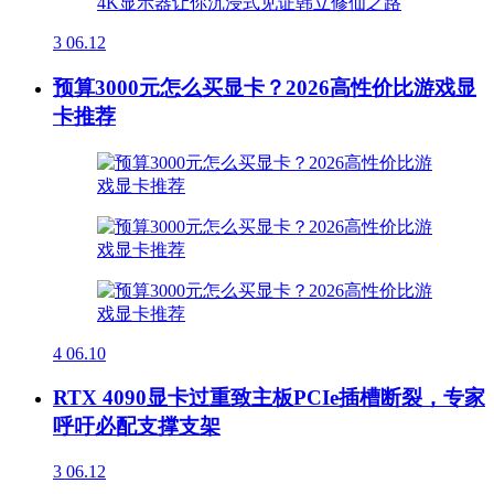
3
06.12
预算3000元怎么买显卡？2026高性价比游戏显
卡推荐
4
06.10
RTX 4090显卡过重致主板PCIe插槽断裂，专家
呼吁必配支撑支架
3
06.12