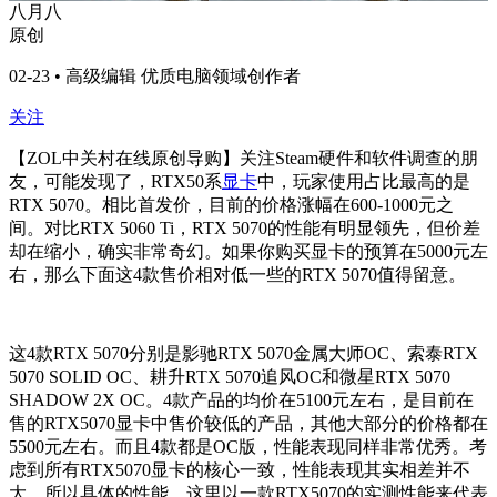
八月八
原创
02-23 • 高级编辑 优质电脑领域创作者
关注
【ZOL中关村在线原创导购】关注Steam硬件和软件调查的朋
友，可能发现了，RTX50系
显卡
中，玩家使用占比最高的是
RTX 5070。相比首发价，目前的价格涨幅在600-1000元之
间。对比RTX 5060 Ti，RTX 5070的性能有明显领先，但价差
却在缩小，确实非常奇幻。如果你购买显卡的预算在5000元左
右，那么下面这4款售价相对低一些的RTX 5070值得留意。
这4款RTX 5070分别是影驰RTX 5070金属大师OC、索泰RTX
5070 SOLID OC、耕升RTX 5070追风OC和微星RTX 5070
SHADOW 2X OC。4款产品的均价在5100元左右，是目前在
售的RTX5070显卡中售价较低的产品，其他大部分的价格都在
5500元左右。而且4款都是OC版，性能表现同样非常优秀。考
虑到所有RTX5070显卡的核心一致，性能表现其实相差并不
大，所以具体的性能，这里以一款RTX5070的实测性能来代表