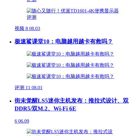
视频
8
08.03
极速鲨课堂10：电脑越用越卡有救吗？
评测
11
08.01
街未觉醒LS5迷你主机发布：推拉式设计、双
DDR5/双M.2、Wi-Fi 6E
6
06.09