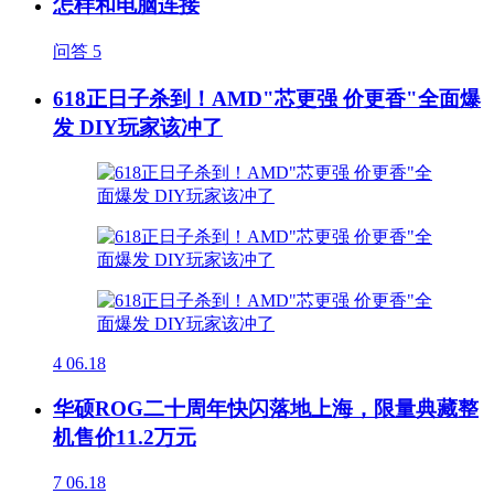
怎样和电脑连接
问答
5
618正日子杀到！AMD"芯更强 价更香"全面爆
发 DIY玩家该冲了
4
06.18
华硕ROG二十周年快闪落地上海，限量典藏整
机售价11.2万元
7
06.18