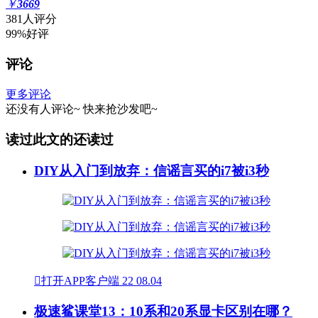
￥
3669
381人评分
99%好评
评论
更多评论
还没有人评论~
快来
抢沙发
吧~
读过此文的还读过
DIY从入门到放弃：信谣言买的i7被i3秒

打开APP客户端
22
08.04
极速鲨课堂13：10系和20系显卡区别在哪？