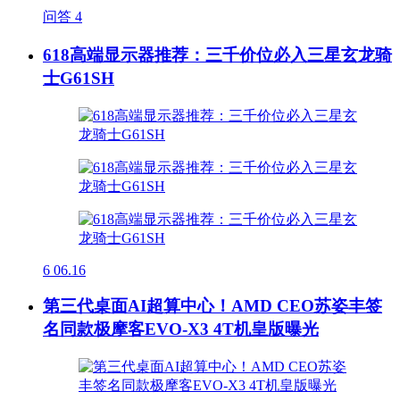
问答
4
618高端显示器推荐：三千价位必入三星玄龙骑
士G61SH
6
06.16
第三代桌面AI超算中心！AMD CEO苏姿丰签
名同款极摩客EVO-X3 4T机皇版曝光