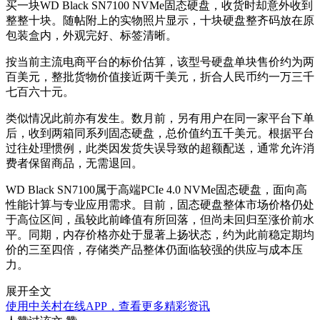
买一块WD Black SN7100 NVMe固态硬盘，收货时却意外收到
整整十块。随帖附上的实物照片显示，十块硬盘整齐码放在原
包装盒内，外观完好、标签清晰。
按当前主流电商平台的标价估算，该型号硬盘单块售价约为两
百美元，整批货物价值接近两千美元，折合人民币约一万三千
七百六十元。
类似情况此前亦有发生。数月前，另有用户在同一家平台下单
后，收到两箱同系列固态硬盘，总价值约五千美元。根据平台
过往处理惯例，此类因发货失误导致的超额配送，通常允许消
费者保留商品，无需退回。
WD Black SN7100属于高端PCIe 4.0 NVMe固态硬盘，面向高
性能计算与专业应用需求。目前，固态硬盘整体市场价格仍处
于高位区间，虽较此前峰值有所回落，但尚未回归至涨价前水
平。同期，内存价格亦处于显著上扬状态，约为此前稳定期均
价的三至四倍，存储类产品整体仍面临较强的供应与成本压
力。
展开全文
使用中关村在线APP，查看更多精彩资讯