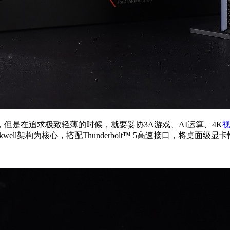
但是在追求极致轻薄的时候，就要妥协3A游戏、AI运算、4K
lackwell架构为核心，搭配Thunderbolt™ 5高速接口，将桌面级显