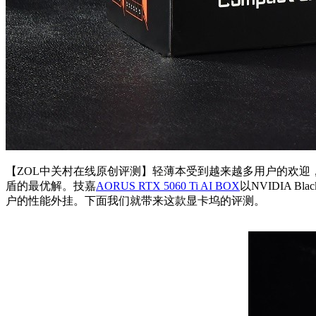
【ZOL中关村在线原创评测】轻薄本受到越来越多用户的欢迎，
盾的最优解。技嘉
AORUS RTX 5060 Ti AI BOX
以NVIDIA B
户的性能外挂。下面我们就带来这款显卡坞的评测。