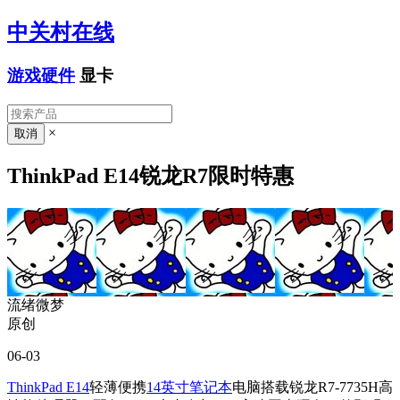
中关村在线
游戏硬件
显卡
×
ThinkPad E14锐龙R7限时特惠
流绪微梦
原创
06-03
ThinkPad E14
轻薄便携
14英寸笔记本
电脑搭载锐龙R7-7735H高