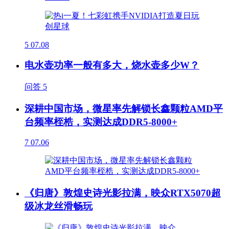
5
07.08
电水壶功率一般有多大，烧水壶多少W？
问答
5
深耕中国市场，微星率先解锁长鑫颗粒AMD平
台频率桎梏，实测达成DDR5-8000+
7
07.06
《归唐》敦煌史诗光影拉满，映众RTX5070超
级冰龙丝滑畅玩