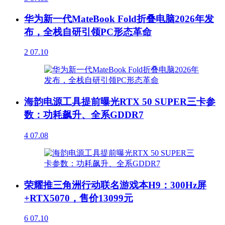
华为新一代MateBook Fold折叠电脑2026年发
布，全栈自研引领PC形态革命
2
07.10
海韵电源工具提前曝光RTX 50 SUPER三卡参
数：功耗飙升、全系GDDR7
4
07.08
荣耀推三角洲行动联名游戏本H9：300Hz屏
+RTX5070，售价13099元
6
07.10