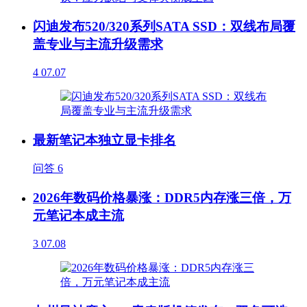
闪迪发布520/320系列SATA SSD：双线布局覆
盖专业与主流升级需求
4
07.07
最新笔记本独立显卡排名
问答
6
2026年数码价格暴涨：DDR5内存涨三倍，万
元笔记本成主流
3
07.08