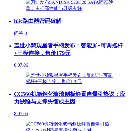
h3c路由器密码破解
问答
3
盖世小鸡观星者手柄发布：智能屏+可调摇杆
+三模连接，售价179元
6
07.06
CC560机箱钢化玻璃侧板静置自爆引热议：应
力缺陷与支撑失衡成主因
8
07.05