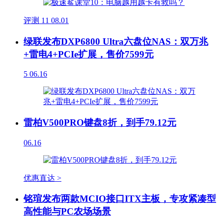
评测
11
08.01
绿联发布DXP6800 Ultra六盘位NAS：双万兆
+雷电4+PCIe扩展，售价7599元
5
06.16
雷柏V500PRO键盘8折，到手79.12元
06.16
优惠直达 >
铭瑄发布两款MCIO接口ITX主板，专攻紧凑型
高性能与PC农场场景