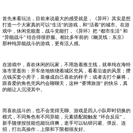
首先来看玩法，目前来说最大的感受就是，《异环》其实是想
打造一个大家真的可以“生活”的游戏，和“活着”的城市。在游
戏中，休闲党能逛，战斗党能打，《异环》把 “都市生活” 和
“异能战斗” 结合得很舒服。相比多年前的《幽灵线：东京》
那种纯异能战斗的游戏，更有活人感。
在游戏中，喜欢休闲的玩家，不用急着推主线，就单纯在海特
洛市里逛街：开车坐地铁绕着城区兜风，看看沿途的风景；攒
点钱买套小房子，装修成自己喜欢的样子；或者去打个麻将，
跟喜爱的角色兜风约会聊聊天，这种 “赛博旅游” 的快乐，真
的能让人沉浸其中。
而喜欢战斗的，也不会觉得无聊。游戏是四人小队即时切换的
模式，不同角色有不同异能，元素搭配能触发 “环合反应”，
新手随便按技能也能玩得爽，老手可以钻研闪避、弹反、连
招，打出高操作，上限和下限都很友好。