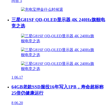
问答
5
三星G81SF QD-OLED显示器 4K 240Hz旗舰电
竞之选
1
06.17
64GB老款SSD服役16年写入1PB，寿命超标称
25倍仍健康运行
8
06.20