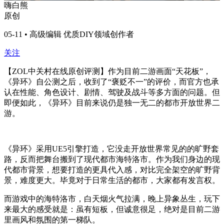
嗨白熊
原创
05-11 • 高级编辑 优质DIY领域创作者
关注
【ZOL中关村在线原创评测】作为目前二游画面“天花板”，
《异环》自公测之后，收到了“褒贬不一”的评价，而官方也承
认在性能、角色设计、剧情、驾驶及战斗等多方面的问题。但
即便如此，《异环》
目前来说仍是独一无二的都市开放世界二
游。
《异环》采用UE5引擎打造，它没走开放世界常见的的旷野套
路，反而把舞台搬到了现代都市海特洛市。作为我们身边的现
代都市背景，想要打造的更具代入感，对比完全架空的旷野背
景，难度更大。毕竟对于日常生活的都市，大家都有发言权。
而游戏中的海特洛市，白天烟火气拉满，晚上异象丛生，玩下
来最大的感受就是：虽有短板，但诚意很足，绝对是目前二游
里画风和氛围的第一梯队。