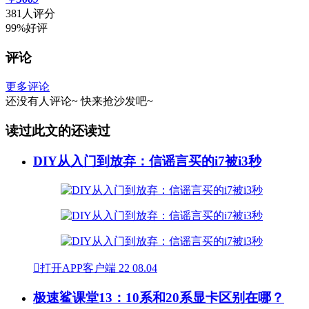
381人评分
99%好评
评论
更多评论
还没有人评论~
快来
抢沙发
吧~
读过此文的还读过
DIY从入门到放弃：信谣言买的i7被i3秒

打开APP客户端
22
08.04
极速鲨课堂13：10系和20系显卡区别在哪？