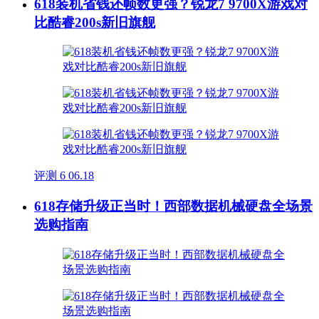
618装机省钱还帧数更强？锐龙7 9700X游戏对
比酷睿200s新旧旗舰
评测
6
06.18
618存储升级正当时！西部数据机械硬盘全场景
选购指南