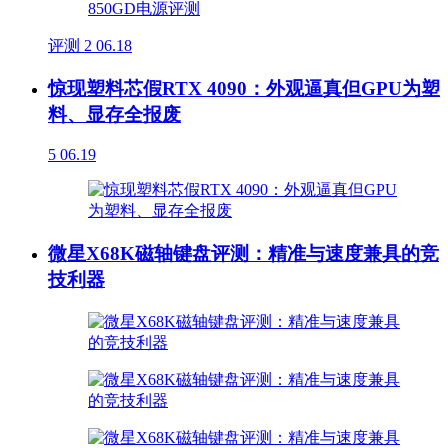
评测
2
06.18
惊现塑料芯假RTX 4090：外观逼真但GPU为塑
料、显存全报废
5
06.19
微星X68K磁轴键盘评测：精准与速度兼具的竞
技利器