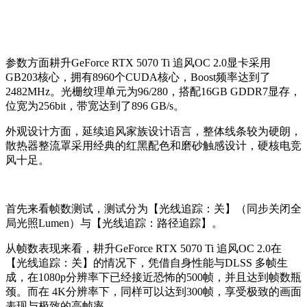
参数方面耕升GeForce RTX 5070 Ti 追风OC 2.0显卡采用
GB203核心，拥有8960个CUDA核心，Boost频率达到了
2482MHz。光栅纹理单元为96/280，搭配16GB GDDR7显存，
位宽为256bit，带宽达到了896 GB/s。
外观设计方面，延续追风家族设计语言，整体线条较为硬朗，
散热器整流罩采用经典的红黑配色和磨砂触感设计，硬核电竞
风十足。
首先来看帧数测试，测试分为【光线追踪：关】（同步关闭全
局光照
Lumen
）与【光线追踪：路径追踪】。
从帧数表现来看，耕升GeForce RTX 5070 Ti 追风OC 2.0
在
【光线追踪：关】的情况下，凭借自身性能与
DLSS
多帧生
成，在1080p分辨率下已经接近恐怖的500帧，并且达到帧数瓶
颈。而在
4K
分辨率下，同样可以达到300帧，享受极致的画面
表现与极致的高帧率。