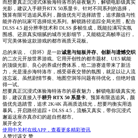
而想要真正沉浸式体验海特洛市的昼夜魅力，解锁电影级真实
光影，建议入手耕升RTX 50系显卡。针对不同系列的选择，
预算有限可选追风系列，颜值优先可选择踏雪，追求颜值与性
能并存的玩家可选择炫光系列。解锁路径追踪全局光照，配合
DLSS 4.5 超分辨率技术和 DLSS 多帧生成，既能拉满写实氛
围感、还原真实细腻的城市光影细节，又能稳定高帧率运行，
可完美体验这款游戏的都市画质天花板。
总的来说，《异环》是一款
诚意与短板并存、创新与遗憾交织
的二次元开放世界游戏。它用开创性的都市题材、UE5 赋能
的顶级光影、良心的养成付费体系，给二游赛道带来了新活
力，光是漫步海特洛市，感受昼夜交替的氛围，就足以让人流
连忘返。虽然剧情节奏、地图空洞等问题有待优化，但绝对值
得一试。
想要真正沉浸式体验海特洛市的昼夜魅力，解锁电影级真实光
影，建议直接入手
耕升 RTX 50 系显卡
。预算有限选追风，颜
值优先选踏雪，追求 2K/4K 高画质选炫光，想要均衡实用选
暴风，开启路径追踪 + DLSS 4.5，流畅又真实，带你沉浸式
邂逅这座亦真亦幻的超自然都市。
展开全文
使用中关村在线APP，查看更多精彩资讯
人赞过该文
赞