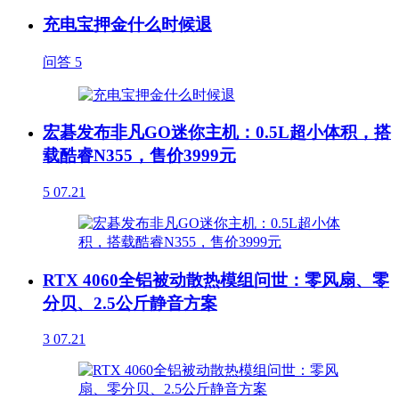
充电宝押金什么时候退
问答
5
宏碁发布非凡GO迷你主机：0.5L超小体积，搭
载酷睿N355，售价3999元
5
07.21
RTX 4060全铝被动散热模组问世：零风扇、零
分贝、2.5公斤静音方案
3
07.21