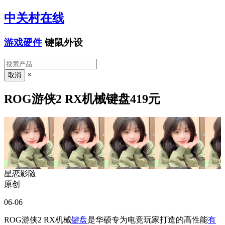
中关村在线
游戏硬件
键鼠外设
×
ROG游侠2 RX机械键盘419元
星恋影随
原创
06-06
ROG游侠2 RX机械
键盘
是华硕专为电竞玩家打造的高性能
有