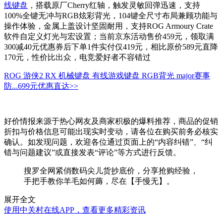
线键盘
，搭载原厂Cherry红轴，触发灵敏回弹迅速，支持
100%全键无冲与RGB炫彩背光，104键全尺寸布局兼顾功能与
操作体验，金属上盖设计坚固耐用，支持ROG Armoury Crate
软件自定义灯光与宏设置；当前京东活动售价459元，领取满
300减40元优惠券后下单1件实付仅419元，相比原价589元直降
170元，性价比出众，电竞爱好者不容错过
ROG 游侠2 RX 机械键盘 有线游戏键盘 RGB背光 major赛事
防...
699元
优惠直达>>
好价情报来源于热心网友及商家积极的爆料推荐，商品的促销
折扣与价格信息可能出现实时变动，请各位在购买前务必核实
确认。如发现问题，欢迎各位通过页面上的“内容纠错”、“纠
错与问题建议”或直接发表“评论”等方式进行反馈。
搜罗全网紧俏数码尖儿货抄底价，分享抢购经验，
手把手教你羊毛如何薅，尽在【手慢无】。
展开全文
使用中关村在线APP，查看更多精彩资讯