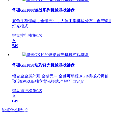
华硕GK1000激战系列机械游戏键盘
双色注塑键帽，全键无冲，人体工学键位分布，自带6组
灯光模式
键盘排行榜第
0
名
￥
549
华硕GK1050炫彩背光机械游戏键盘
铝合金金属外观,全键无冲,全键可编程,RGB机械式青轴,
预设8种RGB独立背光模式,全键可自定义
键盘排行榜第
0
名
￥
649
说点什么吧~
0