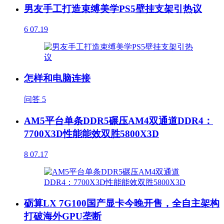
男友手工打造束缚美学PS5壁挂支架引热议
6
07.19
怎样和电脑连接
问答
5
AM5平台单条DDR5碾压AM4双通道DDR4：
7700X3D性能能效双胜5800X3D
8
07.17
砺算LX 7G100国产显卡今晚开售，全自主架构
打破海外GPU垄断