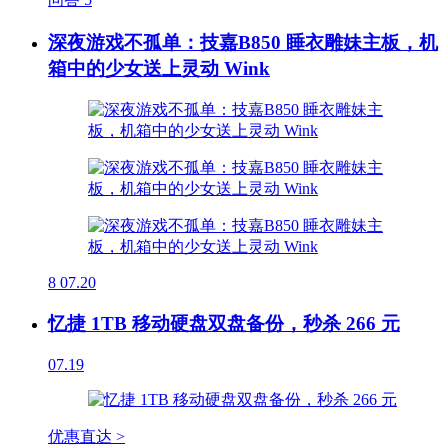
深夜游戏不孤单：技嘉B850 睡衣雕妹主板，机
箱中的少女送上灵动 Wink
8
07.20
忆捷 1TB 移动硬盘双盘备份，秒杀 266 元
07.19
优惠直达 >