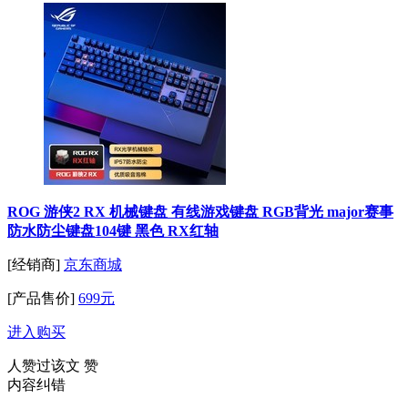
ROG 游侠2 RX 机械键盘 有线游戏键盘 RGB背光 major赛事
防水防尘键盘104键 黑色 RX红轴
[经销商]
京东商城
[产品售价]
699元
进入购买
人赞过该文
赞
内容纠错