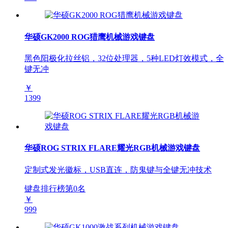
华硕GK2000 ROG猎鹰机械游戏键盘
黑色阳极化拉丝铝，32位处理器，5种LED灯效模式，全
键无冲
￥
1399
华硕ROG STRIX FLARE耀光RGB机械游戏键盘
定制式发光徽标，USB直连，防鬼键与全键无冲技术
键盘排行榜第
0
名
￥
999