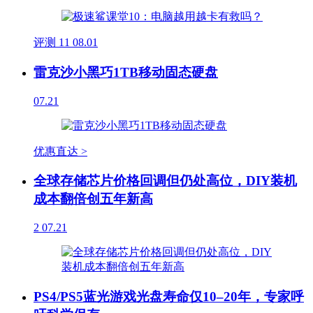
评测
11
08.01
雷克沙小黑巧1TB移动固态硬盘
07.21
优惠直达 >
全球存储芯片价格回调但仍处高位，DIY装机
成本翻倍创五年新高
2
07.21
PS4/PS5蓝光游戏光盘寿命仅10–20年，专家呼