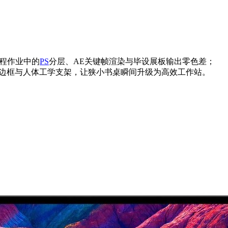
课程作业中的
PS
分层、AE关键帧渲染与毕设展板输出零色差；
合四边微边框与人体工学支架，让狭小书桌瞬间升级为高效工作站。