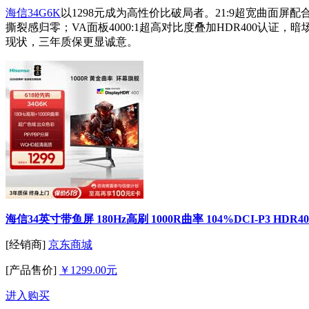
海信34G6K
以1298元成为高性价比破局者。21:9超宽曲面屏
撕裂感归零；VA面板4000:1超高对比度叠加HDR400认证
现状，三年质保更显诚意。
海信34英寸带鱼屏 180Hz高刷 1000R曲率 104%DCI-P3 HDR
[经销商]
京东商城
[产品售价]
￥1299.00元
进入购买