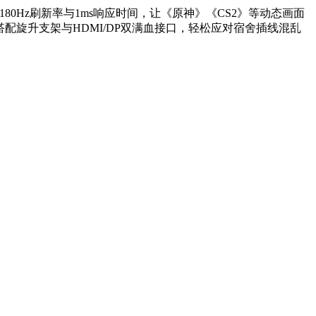
180Hz刷新率与1ms响应时间，让《原神》《CS2》等动态画面
，搭配旋升支架与HDMI/DP双满血接口，轻松应对宿舍插线混乱