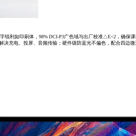
字锐利如印刷体，98% DCI-P3广色域与出厂校准△E<2，确保
Book，一根线解决充电、投屏、音频传输；硬件级防蓝光不偏色，配