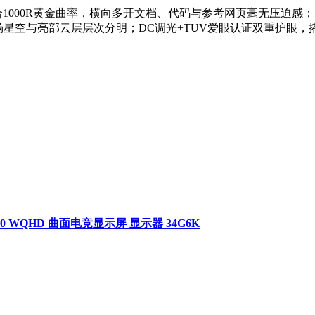
配合1000R黄金曲率，横向多开文档、代码与参考网页毫无压迫感；
，暗场星空与亮部云层层次分明；DC调光+TUV爱眼认证双重护眼
400 WQHD 曲面电竞显示屏 显示器 34G6K