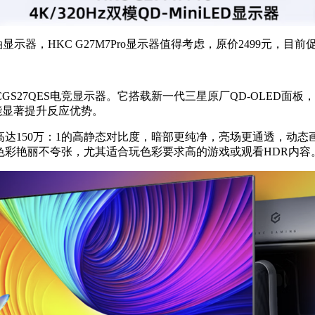
，HKC G27M7Pro显示器值得考虑，原价2499元，目前促
7QES电竞显示器。它搭载新一代三星原厂QD-OLED面板，26
中能显著提升反应优势。
R18000认证，高达150万：1的高静态对比度，暗部更纯净，亮场更
自然，色彩艳丽不夸张，尤其适合玩色彩要求高的游戏或观看HDR内容