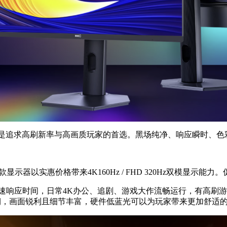
299元，是追求高刷新率与高画质玩家的首选。黑场纯净、响应瞬
示器以实惠价格带来4K160Hz / FHD 320Hz双模显示能力。
板，拥有1ms快速响应时间，日常4K办公、追剧、游戏大作流畅运行，
价位预期，画面锐利且细节丰富，硬件低蓝光可以为玩家带来更加舒适