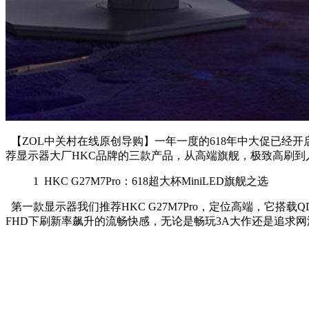
【ZOL中关村在线原创导购】一年一度的618年中大促已经
荐显示器大厂HKC品牌的三款产品，从高端旗舰，极致高刷
1
HKC G27M7Pro：618超大杯MiniLED旗舰之选
第一款显示器我们推荐HKC G27M7Pro，定位高端，它搭载QD-M
FHD下刷新率飙升的流畅快感，无论是畅玩3A大作还是追求