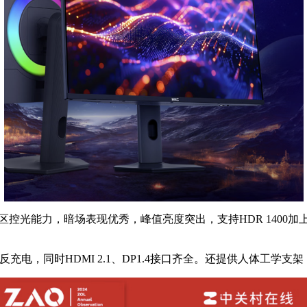
秀的分区控光能力，暗场表现优秀，峰值亮度突出，支持HDR 1400
充电，同时HDMI 2.1、DP1.4接口齐全。还提供人体工学支