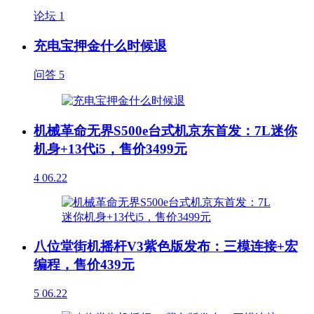
论坛
1
充电宝押金什么时候退
问答
5
机械革命无界S500e台式机京东首发：7L迷你
机身+13代i5，售价3499元
4
06.22
八位堂街机摇杆V3紫色版发布：三模连接+宏
编程，售价439元
5
06.22