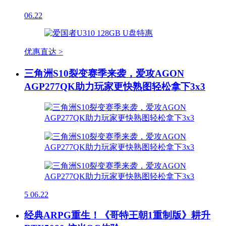
06.22
优惠直达 >
三角洲S10裂变赛季来袭，爱攻AGON
AGP277QK助力玩家更快熟图轻松拿下3x3
5
06.22
经典ARPG重生！《哥特王朝1重制版》耕升