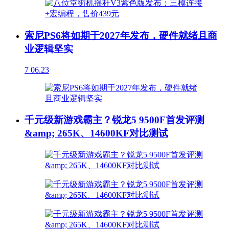
索尼PS6将如期于2027年发布，硬件就绪且商
业逻辑坚实
7
06.23
千元级新游戏霸主？锐龙5 9500F首发评测
&amp; 265K、14600KF对比测试