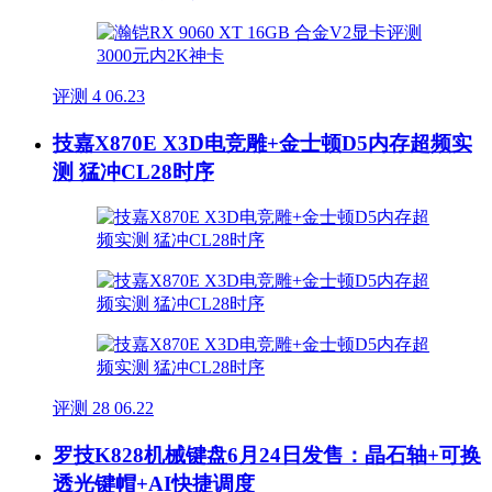
评测
4
06.23
技嘉X870E X3D电竞雕+金士顿D5内存超频实
测 猛冲CL28时序
评测
28
06.22
罗技K828机械键盘6月24日发售：晶石轴+可换
透光键帽+AI快捷调度