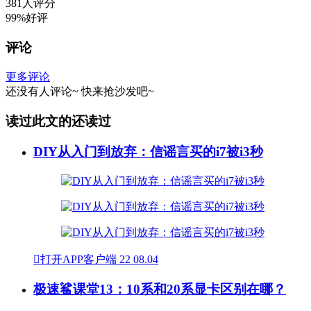
381人评分
99%好评
评论
更多评论
还没有人评论~
快来
抢沙发
吧~
读过此文的还读过
DIY从入门到放弃：信谣言买的i7被i3秒

打开APP客户端
22
08.04
极速鲨课堂13：10系和20系显卡区别在哪？