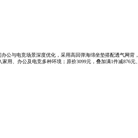
脑椅，专为长时间办公与电竞场景深度优化，采用高回弹海绵坐垫搭配透
办公及电竞多种环境；原价3099元，叠加满1件减876元、满30