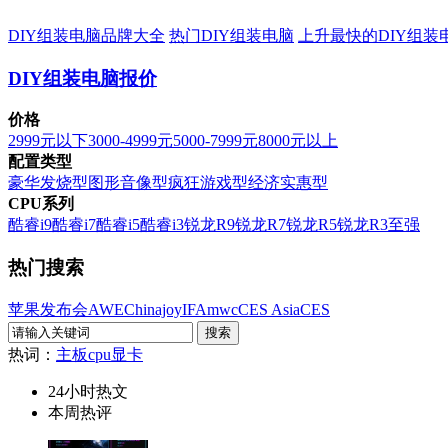
DIY组装电脑品牌大全
热门DIY组装电脑
上升最快的DIY组装
DIY组装电脑报价
价格
2999元以下
3000-4999元
5000-7999元
8000元以上
配置类型
豪华发烧型
图形音像型
疯狂游戏型
经济实惠型
CPU系列
酷睿i9
酷睿i7
酷睿i5
酷睿i3
锐龙R9
锐龙R7
锐龙R5
锐龙R3
至强
热门搜索
苹果发布会
AWE
Chinajoy
IFA
mwc
CES Asia
CES
热词：
主板
cpu
显卡
24小时热文
本周热评