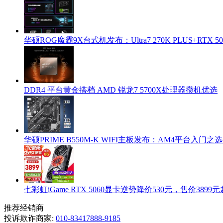
华硕ROG魔霸9X台式机发布：Ultra7 270K PLUS+RTX 5
DDR4 平台黄金搭档 AMD 锐龙7 5700X处理器攒机优选
华硕PRIME B550M-K WIFI主板发布：AM4平台入门之
七彩虹iGame RTX 5060显卡逆势降价530元，售价3899元
推荐经销商
投诉欺诈商家:
010-83417888-9185