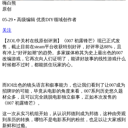
嗨白熊
原创
05-29 • 高级编辑 优质DIY领域创作者
关注
【ZOL中关村在线原创评测】《007 初露锋芒》现已正式发
售，截止目前在steam平台收获特别好评，好评率达88%，且
有冲上“好评如潮”的趋势。多家媒体称其为史上最出色的007
改编游戏，它再次向人们证明了，能讲好故事的线性游戏什么
时候都不过时，都能抓住玩家的心。
而IOI出色的镜头语言和叙事能力，也让我们看到了让007成为
招牌IP的可能，毕竟从电影的角度来看，007系列历史悠久题
材众多，且可以完全跳脱电影独立叙事，正如本次发售的
《007 初露锋芒》。
这一次从实习机组开始，从认识邦德到成为邦德，这种由旁观
到亲历的转换，哪怕不是电影系列的粉丝，也足以让大家感到
新鲜和过瘾。