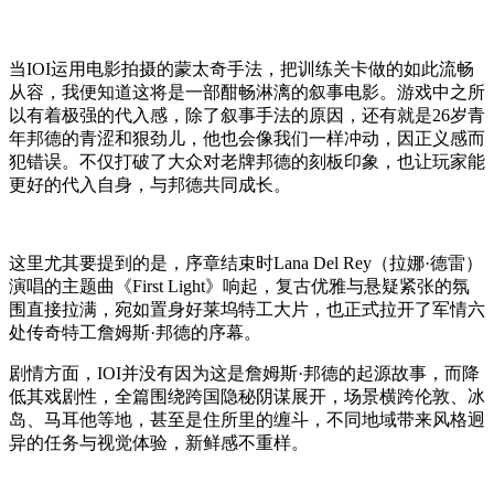
当IOI运用电影拍摄的蒙太奇手法，把训练关卡做的如此流畅
从容，我便知道这将是一部酣畅淋漓的叙事电影。游戏中之所
以有着极强的代入感，除了叙事手法的原因，还有就是26岁青
年邦德的青涩和狠劲儿，他也会像我们一样冲动，因正义感而
犯错误。不仅打破了大众对老牌邦德的刻板印象，也让玩家能
更好的代入自身，与邦德共同成长。
这里尤其要提到的是，序章结束时Lana Del Rey（拉娜·德雷）
演唱的主题曲《First Light》响起，复古优雅与悬疑紧张的氛
围直接拉满，宛如置身好莱坞特工大片，也正式拉开了军情六
处传奇特工詹姆斯·邦德的序幕。
剧情方面，IOI并没有因为这是詹姆斯·邦德的起源故事，而降
低其戏剧性，全篇围绕跨国隐秘阴谋展开，场景横跨伦敦、冰
岛、马耳他等地，甚至是住所里的缠斗，不同地域带来风格迥
异的任务与视觉体验，新鲜感不重样。