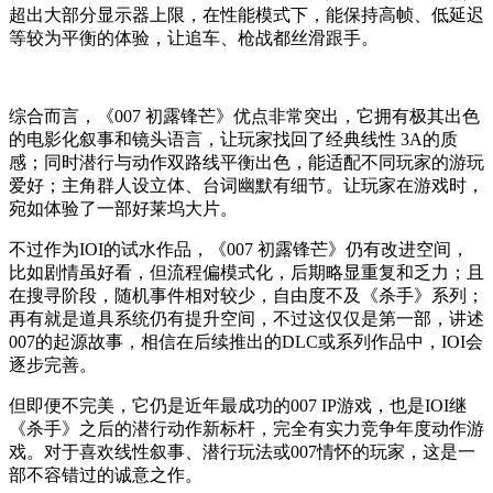
超出大部分显示器上限，在性能模式下，能保持高帧、低延迟
等较为平衡的体验，让追车、枪战都丝滑跟手。
综合而言，《007 初露锋芒》优点非常突出，它拥有极其出色
的电影化叙事和镜头语言，让玩家找回了经典线性 3A的质
感；同时潜行与动作双路线平衡出色，能适配不同玩家的游玩
爱好；主角群人设立体、台词幽默有细节。让玩家在游戏时，
宛如体验了一部好莱坞大片。
不过作为IOI的试水作品，《007 初露锋芒》仍有改进空间，
比如剧情虽好看，但流程偏模式化，后期略显重复和乏力；且
在搜寻阶段，随机事件相对较少，自由度不及《杀手》系列；
再有就是道具系统仍有提升空间，不过这仅仅是第一部，讲述
007的起源故事，相信在后续推出的DLC或系列作品中，IOI会
逐步完善。
但即便不完美，它仍是近年最成功的007 IP游戏，也是IOI继
《杀手》之后的潜行动作新标杆，完全有实力竞争年度动作游
戏。对于喜欢线性叙事、潜行玩法或007情怀的玩家，这是一
部不容错过的诚意之作。