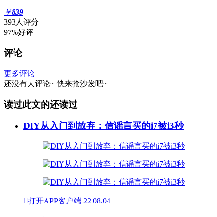
￥
839
393人评分
97%好评
评论
更多评论
还没有人评论~
快来
抢沙发
吧~
读过此文的还读过
DIY从入门到放弃：信谣言买的i7被i3秒

打开APP客户端
22
08.04