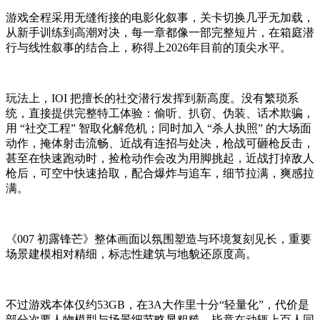
游戏全程采用无缝衔接的电影化叙事，关卡切换几乎无加载，
从新手训练到高潮对决，每一章都像一部完整短片，在箱庭潜
行与线性叙事的结合上，称得上2026年目前的顶尖水平。
玩法上，IOI 把擅长的社交潜行发挥到新高度。没有繁琐系
统，直接提供完整特工体验：偷听、扒窃、伪装、话术欺骗，
用 “社交工程” 智取化解危机；同时加入 “杀人执照” 的大场面
动作，掩体射击流畅、近战有连招与处决，枪战可砸枪反击，
甚至在快速跑动时，捡枪动作会改为用脚挑起，近战打掉敌人
枪后，可空中快速拾取，配合爆炸与追车，细节拉满，爽感拉
满。
《007 初露锋芒》整体画面以氛围塑造与环境复刻见长，重要
场景建模相对精细，标志性建筑与地貌还原度高。
不过游戏本体仅约53GB，在3A大作里十分“轻量化”，代价是
部分次要人物模型与场景细节略显粗糙，毕竟在动辄上百人同