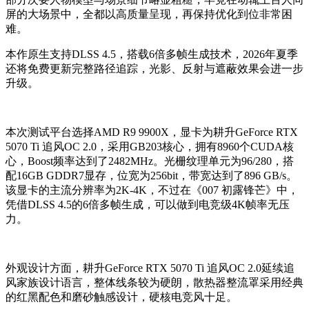
屏的大场景中，全都以高质量呈现，再保持优化到位非常困
难。
本作原生支持DLSS 4.5，搭载6倍多帧生成技术，2026年夏季
还将免费更新完整路径追踪，光影、反射与遮蔽效果会进一步
升级。
本次测试平台选择AMD R9 9900X，显卡为耕升GeForce RTX
5070 Ti 追风OC 2.0，采用GB203核心，拥有8960个CUDA核
心，Boost频率达到了2482MHz。光栅纹理单元为96/280，搭
配16GB GDDR7显存，位宽为256bit，带宽达到了896 GB/s。
该显卡的主流分辨率为2K-4K，不过在《007 初露锋芒》中，
凭借DLSS 4.5的6倍多帧生成，可以做到电竞级4K帧率无压
力。
外观设计方面，耕升GeForce RTX 5070 Ti 追风OC 2.0延续追
风家族设计语言，整体线条较为硬朗，散热器整流罩采用经典
的红黑配色和磨砂触感设计，硬核电竞风十足。