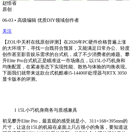
赵悟省
原创
06-03 • 高级编辑 优质DIY领域创作者
关注
【ZOL中关村在线原创评测】在2026年PC硬件价格普遍上涨
的大环境下，寻找一台既符合预算，又能满足日常办公、轻度
创作甚至影音娱乐需求的台式机，成了不少消费者的难题。攀
升Elite Pro台式机正是瞄准这一市场痛点，以15L小巧机身和
均衡配置，在紧凑形态下实现性能、散热与体验的均衡表现。
下面我们就带来这款台式机酷睿i5-14400F处理器与RTX 3050
显卡版本的评测。
1
15L小巧机身商务与质感兼具
初见攀升Elite Pro，最直观的感受就是小。311×168×395mm的
尺寸，让这台15L的机箱在桌面上只占很小的角落，要知道这