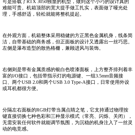
可是搭载了RTX 3050独显的机型，做到这个小巧的设计真的
难能可贵。机箱顶部的宽大提手做工扎实，表面做了哑光处
理，手感舒适，轻松就能将整机提起。
在外观方面，机箱整体采用稳健的方正黑色金属机身，线条简
洁，自带基础的商务感，但正面板的设计又透露出一丝巧思。
左侧是瀑布造型的散热格栅，兼顾进风与装饰。
右侧则是带有金属质感的银白色喷漆面板，上方整齐排列着丰
富的I/O接口，包括带指示灯的电源键、一组3.5mm音频接
口、两个USB 2.0和两个USB 3.0 Type-A接口，日常使用外设
或耳机都很方便。
分隔左右面板的RGB灯带当属点睛之笔，它支持通过物理按
键直接切换七种色彩和三种显示模式（常亮、闪烁、关闭），
无需安装任何软件就能调节氛围，为沉稳的机身注入了一丝灵
动的电竞感。