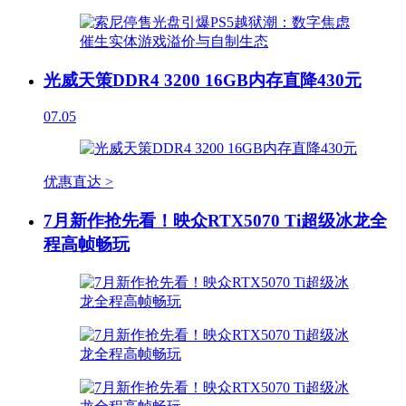
光威天策DDR4 3200 16GB内存直降430元
07.05
优惠直达 >
7月新作抢先看！映众RTX5070 Ti超级冰龙全
程高帧畅玩