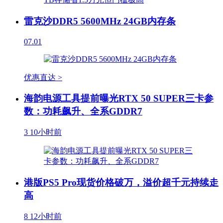
雷克沙DDR5 5600MHz 24GB内存条
07.01
优惠直达 >
海韵电源工具提前曝光RTX 50 SUPER三卡参
数：功耗飙升、全系GDDR7
3
10小时前
港版PS5 Pro现货价格破万，溢价超千元持续走
高
8
12小时前