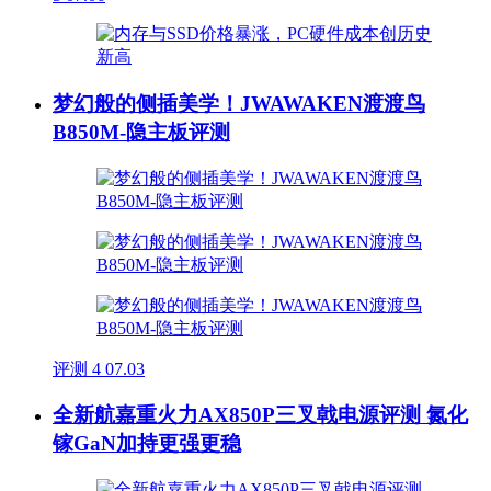
梦幻般的侧插美学！JWAWAKEN渡渡鸟
B850M-隐主板评测
评测
4
07.03
全新航嘉重火力AX850P三叉戟电源评测 氮化
镓GaN加持更强更稳