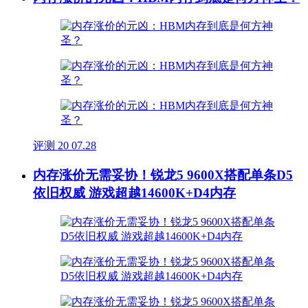
评测
20
07.28
内存涨价无需妥协！锐龙5 9600X搭配单条D5
依旧权威 游戏超越14600K+D4内存