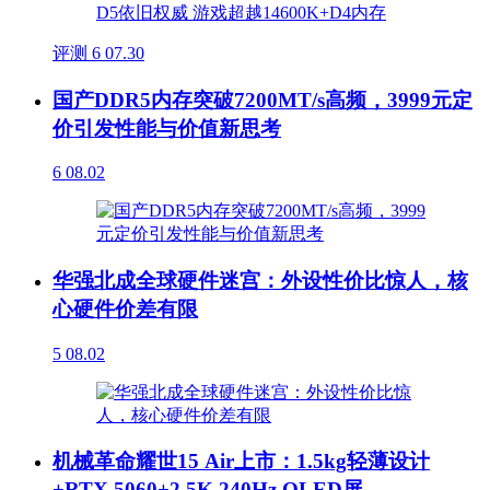
评测
6
07.30
国产DDR5内存突破7200MT/s高频，3999元定
价引发性能与价值新思考
6
08.02
华强北成全球硬件迷宫：外设性价比惊人，核
心硬件价差有限
5
08.02
机械革命耀世15 Air上市：1.5kg轻薄设计
+RTX 5060+2.5K 240Hz OLED屏