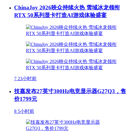
ChinaJoy 2026映众持续火热 雪域冰龙领衔
RTX 50系列显卡打造AI游戏体验盛宴
7
23小时前
技嘉发布27英寸300Hz电竞显示器G27Q3，售
价1799元
8
5小时前