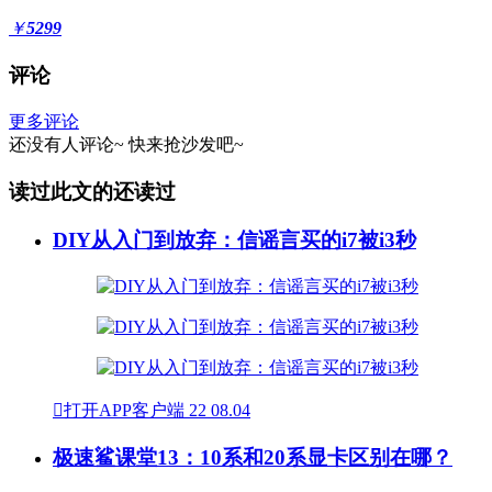
￥
5299
评论
更多评论
还没有人评论~
快来
抢沙发
吧~
读过此文的还读过
DIY从入门到放弃：信谣言买的i7被i3秒

打开APP客户端
22
08.04
极速鲨课堂13：10系和20系显卡区别在哪？