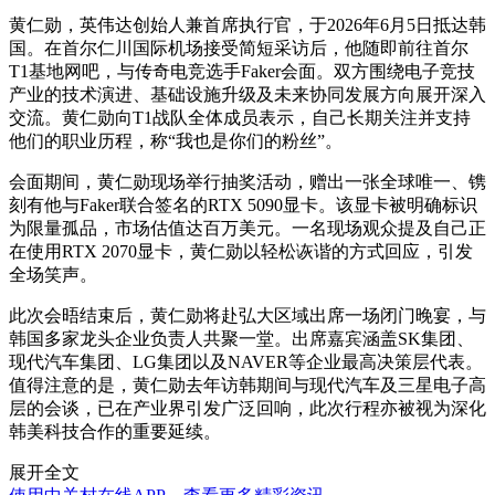
黄仁勋，英伟达创始人兼首席执行官，于2026年6月5日抵达韩
国。在首尔仁川国际机场接受简短采访后，他随即前往首尔
T1基地网吧，与传奇电竞选手Faker会面。双方围绕电子竞技
产业的技术演进、基础设施升级及未来协同发展方向展开深入
交流。黄仁勋向T1战队全体成员表示，自己长期关注并支持
他们的职业历程，称“我也是你们的粉丝”。
会面期间，黄仁勋现场举行抽奖活动，赠出一张全球唯一、镌
刻有他与Faker联合签名的RTX 5090显卡。该显卡被明确标识
为限量孤品，市场估值达百万美元。一名现场观众提及自己正
在使用RTX 2070显卡，黄仁勋以轻松诙谐的方式回应，引发
全场笑声。
此次会晤结束后，黄仁勋将赴弘大区域出席一场闭门晚宴，与
韩国多家龙头企业负责人共聚一堂。出席嘉宾涵盖SK集团、
现代汽车集团、LG集团以及NAVER等企业最高决策层代表。
值得注意的是，黄仁勋去年访韩期间与现代汽车及三星电子高
层的会谈，已在产业界引发广泛回响，此次行程亦被视为深化
韩美科技合作的重要延续。
展开全文