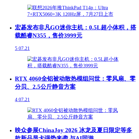
宏碁发布非凡GO迷你主机：0.5L超小体积，搭
载酷睿N355，售价3999元
5
07.21
RTX 4060全铝被动散热模组问世：零风扇、零
分贝、2.5公斤静音方案
4
07.21
映众参展ChinaJoy 2026 冰龙及夏日限定等多
款新品显卡强势来袭 与AI同游