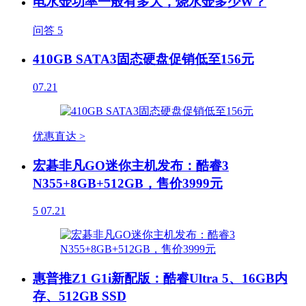
电水壶功率一般有多大，烧水壶多少W？
问答
5
410GB SATA3固态硬盘促销低至156元
07.21
优惠直达 >
宏碁非凡GO迷你主机发布：酷睿3
N355+8GB+512GB，售价3999元
5
07.21
惠普推Z1 G1i新配版：酷睿Ultra 5、16GB内
存、512GB SSD