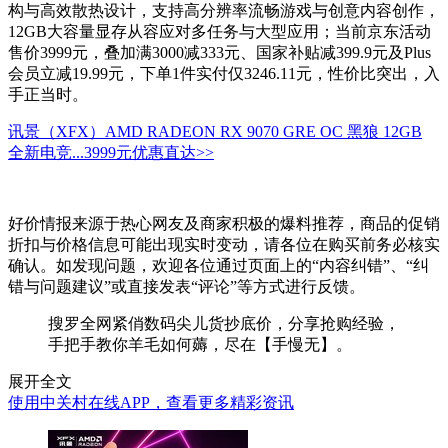
构与高效散热设计，支持高分辨率流畅游戏与创意内容创作，
12GB大容量显存从容应对多任务与大型应用；当前京东活动
售价3999元，叠加满3000减333元、国家补贴减399.9元及Plus
会员立减19.99元，下单1件实付仅3246.11元，性价比突出，入
手正当时。
讯景（XFX）AMD RADEON RX 9070 GRE OC 黑狼 12GB
全新电竞...
3999元
优惠直达>>
好价情报来源于热心网友及商家积极的爆料推荐，商品的促销
折扣与价格信息可能出现实时变动，请各位在购买前务必核实
确认。如发现问题，欢迎各位通过页面上的“内容纠错”、“纠
错与问题建议”或直接发表“评论”等方式进行反馈。
搜罗全网紧俏数码尖儿货抄底价，分享抢购经验，
手把手教你羊毛如何薅，尽在【手慢无】。
展开全文
使用中关村在线APP，查看更多精彩资讯