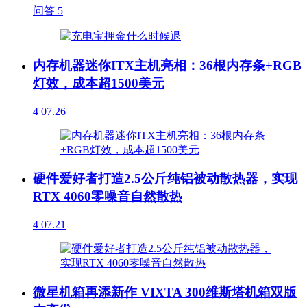
问答
5
内存机器迷你ITX主机亮相：36根内存条+RGB
灯效，成本超1500美元
4
07.26
硬件爱好者打造2.5公斤纯铝被动散热器，实现
RTX 4060零噪音自然散热
4
07.21
微星机箱再添新作 VIXTA 300维斯塔机箱双版