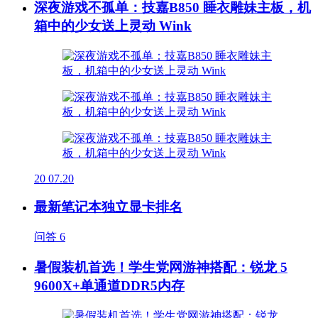
深夜游戏不孤单：技嘉B850 睡衣雕妹主板，机
箱中的少女送上灵动 Wink
20
07.20
最新笔记本独立显卡排名
问答
6
暑假装机首选！学生党网游神搭配：锐龙 5
9600X+单通道DDR5内存