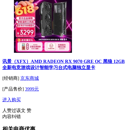
讯景（XFX）AMD RADEON RX 9070 GRE OC 黑狼 12GB
全新电竞游戏设计智能学习台式电脑独立显卡
[经销商]
京东商城
[产品售价]
3999元
进入购买
人赞过该文
赞
内容纠错
相关电商优惠