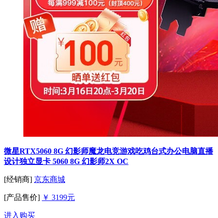
微星RTX5060 8G 幻影师魔龙电竞游戏吃鸡台式办公电脑直播
设计独立显卡 5060 8G 幻影师2X OC
[经销商]
京东商城
[产品售价]
￥ 3199元
进入购买