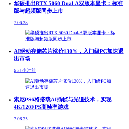
华硕推出RTX 5060 Dual-A双版本显卡：标准
版与超频版同步上市
7
06.28
AI驱动存储芯片涨价130%，入门级PC加速退
出市场
6
21小时前
索尼PS6将搭载AI插帧与光追技术，实现
4K/120FPS高帧率游戏
7
06.25