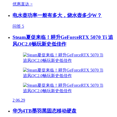
优惠直达 >
电水壶功率一般有多大，烧水壶多少W？
问答
5
Steam夏促来临！耕升GeForceRTX 5070 Ti 追
风OC2.0畅玩新史低佳作
2
06.29
华为4TB墨羽黑固态移动硬盘