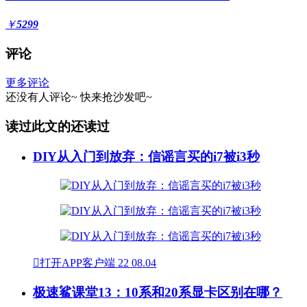
￥
5299
评论
更多评论
还没有人评论~
快来
抢沙发
吧~
读过此文的还读过
DIY从入门到放弃：信谣言买的i7被i3秒

打开APP客户端
22
08.04
极速鲨课堂13：10系和20系显卡区别在哪？