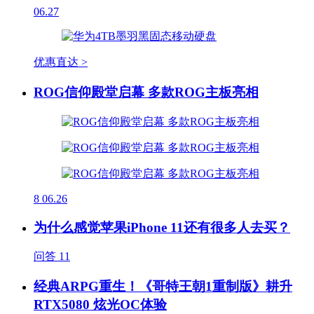
06.27
优惠直达 >
ROG信仰殿堂启幕 多款ROG主板亮相
8
06.26
为什么感觉苹果iPhone 11还有很多人去买？
问答
11
经典ARPG重生！《哥特王朝1重制版》耕升
RTX5080 炫光OC体验