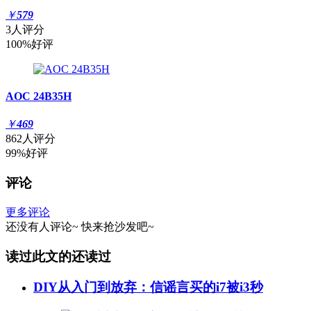
￥
579
3人评分
100%好评
AOC 24B35H
￥
469
862人评分
99%好评
评论
更多评论
还没有人评论~
快来
抢沙发
吧~
读过此文的还读过
DIY从入门到放弃：信谣言买的i7被i3秒