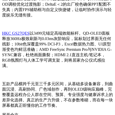
OD调校优化过渡拖影；DeltaE＜2的出厂校色确保PPT配图不
失真；内置FPS辅助框与自定义快捷键，让临时协作演示与轻
度娱乐无缝衔接。
HKC GS27QES
以3499元锚定高端效能标杆。QD-OLED面板
释放360Hz极致刷新与0.03ms灰阶响应，鼠标划过界面无任何
残影；10bit色深覆盖99% DCI-P3，Excel数据热力图、UI原型
渐变色均鲜活准确；AMD FreeSync Premium Pro与NVIDIA G-
SYNC兼容，杜绝画面撕裂；HDMI 2.1直连主机/笔记本，
RGB氛围灯与人体工学可调支架，则将居家办公仪式感拉
满。
五款产品横跨千元至三千多元区间，从基础多设备兼容，到曲
面沉浸、高刷协同、广色域创作，再到OLED级响应巅峰，完
整覆盖远程办公人群在空间、预算、专业强度与健康诉求上的
差异化选择。真正的生产力升级，不在参数堆砌，而在每一块
屏幕都真正听懂你的工作节奏。
展开全文