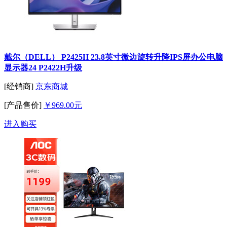
戴尔（DELL） P2425H 23.8英寸微边旋转升降IPS屏办公电脑
显示器24 P2422H升级
[经销商]
京东商城
[产品售价]
￥969.00元
进入购买