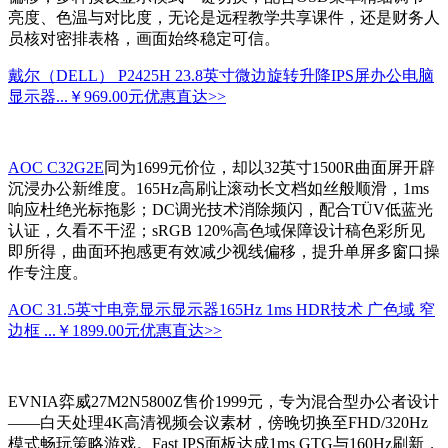
亮度、色温与对比度，无论是远程教学共享课件，还是财务人
员核对密排表格，画面始终稳定可信。
戴尔（DELL） P2425H 23.8英寸微边旋转升降IPS屏办公电脑
显示器...
￥969.00元
优惠直达>>
AOC C32G2E
同为1699元价位，却以32英寸1500R曲面屏开辟
沉浸办公新维度。165Hz高刷让滚动长文档如丝般顺滑，1ms
响应杜绝光标拖影；DC调光技术消除频闪，配合TÜV低蓝光
认证，久看不干涩；sRGB 120%高色域保障设计稿色彩所见
即所得，曲面环抱感更有效减少视线偏移，提升单屏多窗口操
作专注度。
AOC 31.5英寸电竞显示显示器165Hz 1ms HDR技术 广色域 窄
边框 ...
￥1899.00元
优惠直达>>
EVNIA弈威27M2N5800Z售价1999元，专为混合型办公者设计
——白天处理4K高清视频会议素材，傍晚切换至FHD/320Hz
模式畅玩策略游戏。Fast IPS面板达成1ms GTG与160Hz刷新，