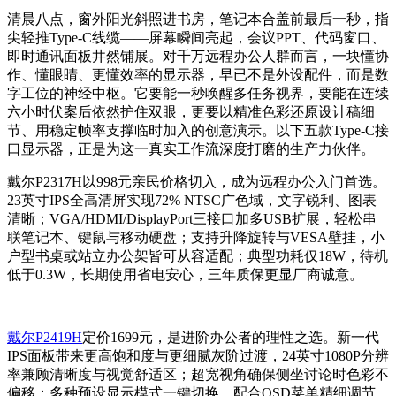
清晨八点，窗外阳光斜照进书房，笔记本合盖前最后一秒，指
尖轻推Type-C线缆——屏幕瞬间亮起，会议PPT、代码窗口、
即时通讯面板井然铺展。对千万远程办公人群而言，一块懂协
作、懂眼睛、更懂效率的显示器，早已不是外设配件，而是数
字工位的神经中枢。它要能一秒唤醒多任务视界，要能在连续
六小时伏案后依然护住双眼，更要以精准色彩还原设计稿细
节、用稳定帧率支撑临时加入的创意演示。以下五款Type-C接
口显示器，正是为这一真实工作流深度打磨的生产力伙伴。
戴尔P2317H以998元亲民价格切入，成为远程办公入门首选。
23英寸IPS全高清屏实现72% NTSC广色域，文字锐利、图表
清晰；VGA/HDMI/DisplayPort三接口加多USB扩展，轻松串
联笔记本、键鼠与移动硬盘；支持升降旋转与VESA壁挂，小
户型书桌或站立办公架皆可从容适配；典型功耗仅18W，待机
低于0.3W，长期使用省电安心，三年质保更显厂商诚意。
戴尔P2419H
定价1699元，是进阶办公者的理性之选。新一代
IPS面板带来更高饱和度与更细腻灰阶过渡，24英寸1080P分辨
率兼顾清晰度与视觉舒适区；超宽视角确保侧坐讨论时色彩不
偏移；多种预设显示模式一键切换，配合OSD菜单精细调节