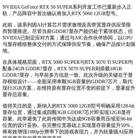
NVIDIA GeForce RTX 50 SUPER系列开发工作已重新步入正
轨，产品阵容中首次确认将加入RTX 5060 12GB型号。
此前，该系列因AI计算芯片需求激增及高带宽显存供应受限
而暂缓推进。尽管当前GDDR7显存产能仍处于紧张状态，但
NVIDIA已制定应对方案：通过与AIC合作伙伴协同，以GPU
与显存模组整体交付的方式保障供应节奏，确保产品按计划落
地。
在具体规格层面，RTX 5080 SUPER与RTX 5070 Ti SUPER均
配备24GB GDDR7显存，RTX 5070 SUPER则搭载18GB
GDDR7显存，与早前多方信息一致。此次升级的关键在于显
存模组设计——全面采用单颗3GB容量的GDDR7芯片，取代
现行2GB方案，在维持原有显存位宽不变的前提下，显著提升
显存总容量。
值得关注的是，新纳入的RTX 5060 12GB型号明确采用128-bit
显存位宽，通过集成四颗3GB GDDR7芯片即实现12GB显存
容量。此举避免了此前传闻中为达成9GB容量而压缩至96-bit
位宽的设计妥协。在完整位宽基础上实现显存容量提升50%，
将有效增强1080p分辨率下的游戏表现力，并为轻量级AI应用