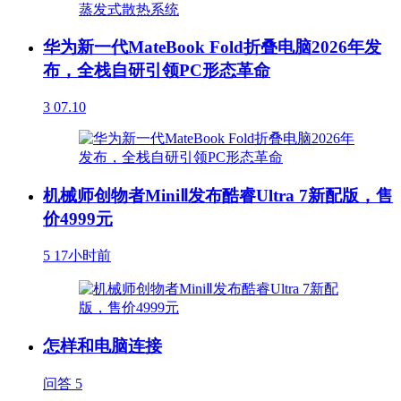
华为新一代MateBook Fold折叠电脑2026年发
布，全栈自研引领PC形态革命
3
07.10
机械师创物者MiniⅡ发布酷睿Ultra 7新配版，售
价4999元
5
17小时前
怎样和电脑连接
问答
5