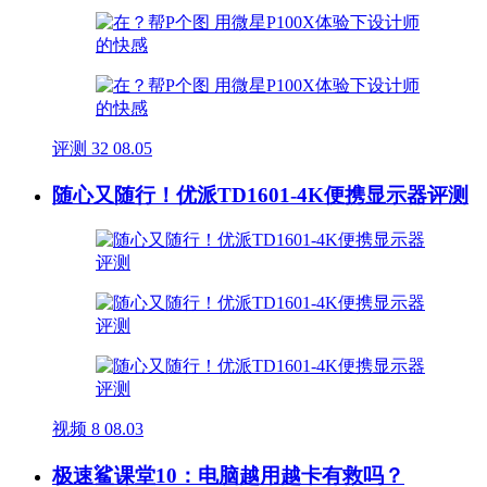
评测
32
08.05
随心又随行！优派TD1601-4K便携显示器评测
视频
8
08.03
极速鲨课堂10：电脑越用越卡有救吗？