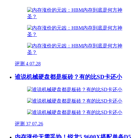
评测
4
07.28
谁说机械硬盘都是板砖？有的比SD卡还小
评测
37
07.26
内存涨价无需妥协！锐龙5 9600X搭配单条D5