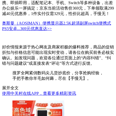
携、即插即用，适配笔记本、手机、Switch等多种设备，出差
办公娱乐一屏搞定；京东当前活动售价369元，下单领取满299
减40元优惠券，1件实付仅需329元，性价比超高，手慢无！
奥斯曼（AOSIMAN）便携显示器2.5K超清副屏switch便携式
PS5安卓...
369元
优惠直达>>
好价情报来源于热心网友及商家积极的爆料推荐，商品的促销
折扣与价格信息可能出现实时变动，请各位在购买前务必核实
确认。如发现问题，欢迎各位通过页面上的“内容纠错”、“纠
错与问题建议”或直接发表“评论”等方式进行反馈。
搜罗全网紧俏数码尖儿货抄底价，分享抢购经验，
手把手教你羊毛如何薅，尽在【手慢无】。
展开全文
使用中关村在线APP，查看更多精彩资讯