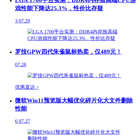
LGA 1700平台实测：DDR4内存致高端CPU游
戏性能下降达25.3%，性价比存疑
3
07.29
罗技GPW四代朱雀鼠标热卖，仅489元！
07.28
优惠直达 >
微软Win11预览版大幅优化碎片化大文件删除
性能
6
07.27