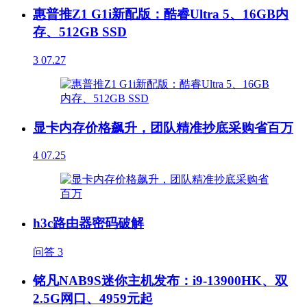
惠普推Z1 G1i新配版：酷睿Ultra 5、16GB内
存、512GB SSD
3
07.27
显卡内存价格飙升，团队精准抄底采购省百万
4
07.25
h3c路由器密码破解
问答
3
铭凡NAB9S迷你主机发布：i9-13900HK、双
2.5G网口、4959元起