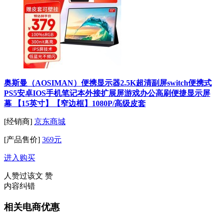
奥斯曼（AOSIMAN）便携显示器2.5K超清副屏switch便携式
PS5安卓IOS手机笔记本外接扩展屏游戏办公高刷便捷显示屏
幕 【15英寸】【窄边框】1080P/高级皮套
[经销商]
京东商城
[产品售价]
369元
进入购买
人赞过该文
赞
内容纠错
相关电商优惠