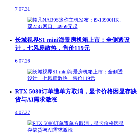
7
07.31
长城视界S1 mini海景房机箱上市：全侧透设
计，七风扇散热，售价119元
6
07.26
RTX 5080订单遭单方取消，显卡价格因显存缺
货与AI需求激涨
4
07.27