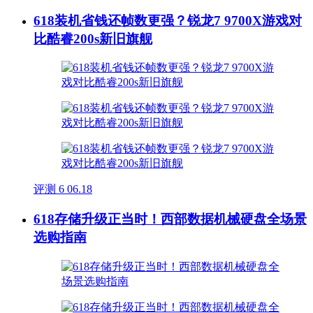
618装机省钱还帧数更强？锐龙7 9700X游戏对
比酷睿200s新旧旗舰
评测
6
06.18
618存储升级正当时！西部数据机械硬盘全场景
选购指南