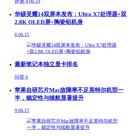
评测
4
06.19
华硕灵耀14双屏本发布：Ultra X7处理器+双
2.8K OLED屏+陶瓷铝机身
6
06.15
最新笔记本独立显卡排名
问答
6
苹果自研芯片Mac故障率不足英特尔机型一
半，稳定性与续航显著提升
9
06.15