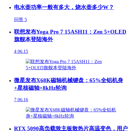
电水壶功率一般有多大，烧水壶多少W？
问答
5
联想发布Yoga Pro 7 15ASH11：Zen 5+OLED
旗舰本登陆海外
4
06.15
微星发布X68K磁轴机械键盘：65%全铝机身
+星核磁轴+8kHz轮询
7
06.16
RTX 5090高负载致主板散热片高温变色，用户