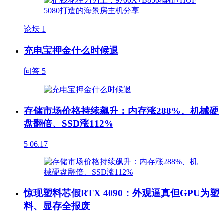
论坛
1
充电宝押金什么时候退
问答
5
存储市场价格持续飙升：内存涨288%、机械硬
盘翻倍、SSD涨112%
5
06.17
惊现塑料芯假RTX 4090：外观逼真但GPU为塑
料、显存全报废