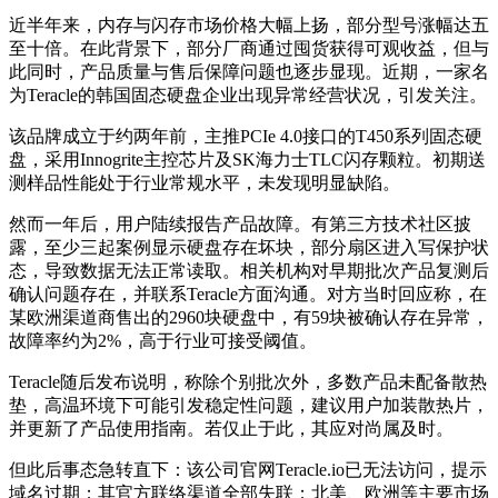
近半年来，内存与闪存市场价格大幅上扬，部分型号涨幅达五
至十倍。在此背景下，部分厂商通过囤货获得可观收益，但与
此同时，产品质量与售后保障问题也逐步显现。近期，一家名
为Teracle的韩国固态硬盘企业出现异常经营状况，引发关注。
该品牌成立于约两年前，主推PCIe 4.0接口的T450系列固态硬
盘，采用Innogrite主控芯片及SK海力士TLC闪存颗粒。初期送
测样品性能处于行业常规水平，未发现明显缺陷。
然而一年后，用户陆续报告产品故障。有第三方技术社区披
露，至少三起案例显示硬盘存在坏块，部分扇区进入写保护状
态，导致数据无法正常读取。相关机构对早期批次产品复测后
确认问题存在，并联系Teracle方面沟通。对方当时回应称，在
某欧洲渠道商售出的2960块硬盘中，有59块被确认存在异常，
故障率约为2%，高于行业可接受阈值。
Teracle随后发布说明，称除个别批次外，多数产品未配备散热
垫，高温环境下可能引发稳定性问题，建议用户加装散热片，
并更新了产品使用指南。若仅止于此，其应对尚属及时。
但此后事态急转直下：该公司官网Teracle.io已无法访问，提示
域名过期；其官方联络渠道全部失联；北美、欧洲等主要市场