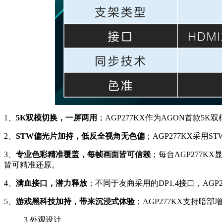
1、
5K双模切换，一屏两用
；AGP277KX作为AGON首款5
2、
STW偏光片加持，低反全视角无色偏
；AGP277KX采
3、
专业色彩精准覆盖，每帧画面皆可信赖
；每台AGP277K
皆可精准还原。
4、
满血接口，潜力释放
；不同于友商采用的DP1.4接口，AGP2
5、
游戏黑科技加持，带来沉浸式体验
；AGP277KX支持暗
3
外观设计