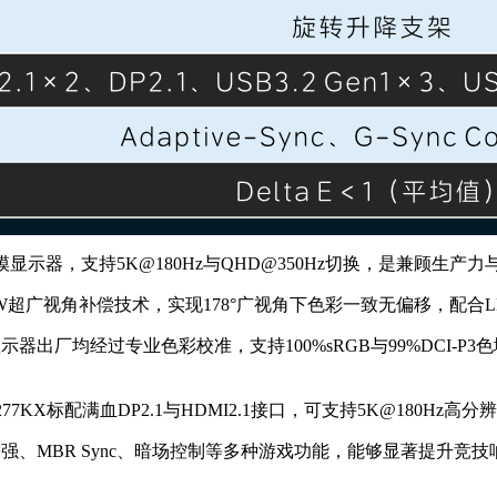
K双模显示器，支持5K@180Hz与QHD@350Hz切换，是兼顾生
用STW超广视角补偿技术，实现178°广视角下色彩一致无偏移，
X显示器出厂均经过专业色彩校准，支持100%sRGB与99%DCI
77KX标配满血DP2.1与HDMI2.1接口，可支持5K@180H
部增强、MBR Sync、暗场控制等多种游戏功能，能够显著提升