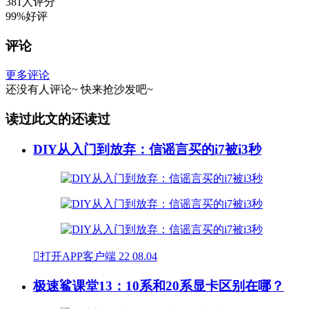
381人评分
99%好评
评论
更多评论
还没有人评论~
快来
抢沙发
吧~
读过此文的还读过
DIY从入门到放弃：信谣言买的i7被i3秒

打开APP客户端
22
08.04
极速鲨课堂13：10系和20系显卡区别在哪？