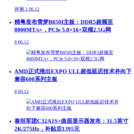
评测
2
06.12
精粤发布雪梦B850I主板：DDR5超频至
8000MT/s+，PCIe 5.0×16+双模2.5G网
8
06.12
AMD正式推出EXPO ULL超低延迟技术并向下
兼容600系列主板
8
06.12
泰坦军团C32A1S+曲面显示器发布：31.5英寸
2K/275Hz，补贴后1395元