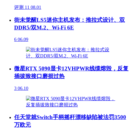
评测
11
08.01
街未觉醒LS5迷你主机发布：推拉式设计、双
DDR5/双M.2、Wi-Fi 6E
6
06.09
微星RTX 5090显卡12VHPWR线缆熔毁，反复
插拔致接口磨损过热
3
06.10
任天堂就Switch手柄摇杆漂移缺陷被法罚3500
万欧元