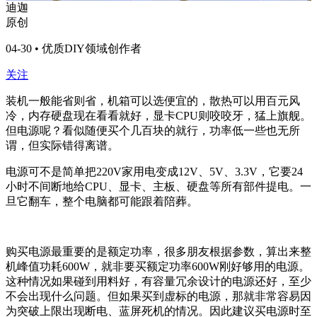
迪迦
原创
04-30 • 优质DIY领域创作者
关注
装机一般能省则省，机箱可以选便宜的，散热可以用百元风
冷，内存硬盘现在看看就好，显卡CPU则咬咬牙，猛上旗舰。
但电源呢？看似随便买个几百块的就行，功率低一些也无所
谓，但实际错得离谱。
电源可不是简单把220V家用电变成12V、5V、3.3V，它要24
小时不间断地给CPU、显卡、主板、硬盘等所有部件提电。一
旦它翻车，整个电脑都可能跟着陪葬。
购买电源最重要的是额定功率，很多朋友根据参数，算出来整
机峰值功耗600W，就非要买额定功率600W刚好够用的电源。
这种情况如果碰到用料好，有容量冗余设计的电源还好，至少
不会出现什么问题。但如果买到虚标的电源，那就非常容易因
为突破上限出现断电、蓝屏死机的情况。因此建议买电源时至