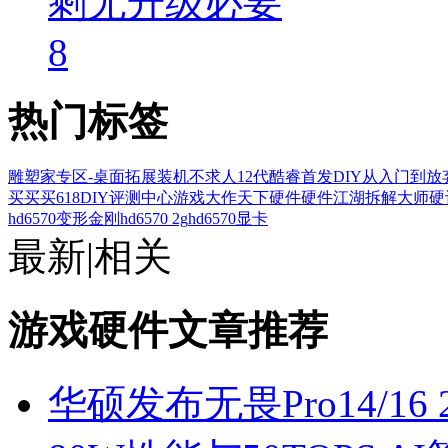
剩无升级必要
8
热门标签
雕塑家专区-桌面拓展
装机不求人
12代酷睿首发
DIY从入门到放
买买买
618
DIY评测中心
游戏大作
天下硬件
硬件江湖
拆解大师
硬
hd6570变形金刚
hd6570 2g
hd6570显卡
最新
|
相关
游戏硬件文章推荐
华硕发布无畏Pro14/1