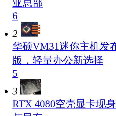
亚总部
6
2
华硕VM31迷你主机发布：
版，轻量办公新选择
5
3
RTX 4080空壳显卡