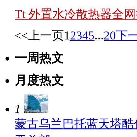
Tt 外置水冷散热器全
<<上一页
1
2
3
4
5
...
20
下一
一周热文
月度热文
1
蒙古乌兰巴托蓝天塔酷