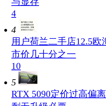
与显存
4
4
用户荷兰二手店12.5欧
市价几十分之一
10
5
RTX 5090定价过高