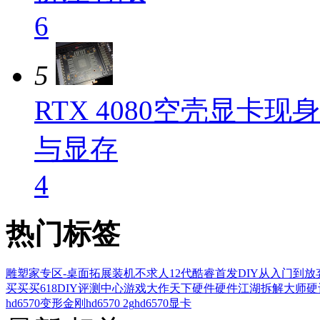
6
5
RTX 4080空壳显卡
与显存
4
热门标签
雕塑家专区-桌面拓展
装机不求人
12代酷睿首发
DIY从入门到放
买买买
618
DIY评测中心
游戏大作
天下硬件
硬件江湖
拆解大师
硬
hd6570变形金刚
hd6570 2g
hd6570显卡