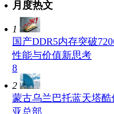
月度热文
1
国产DDR5内存突破720
性能与价值新思考
8
2
蒙古乌兰巴托蓝天塔酷
亚总部