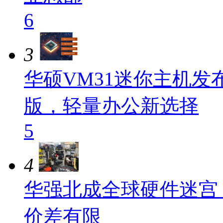
6
3
华硕VM31迷你主机发布：
版，轻量办公新选择
5
4
华强北成全球硬件迷宫
价差有限