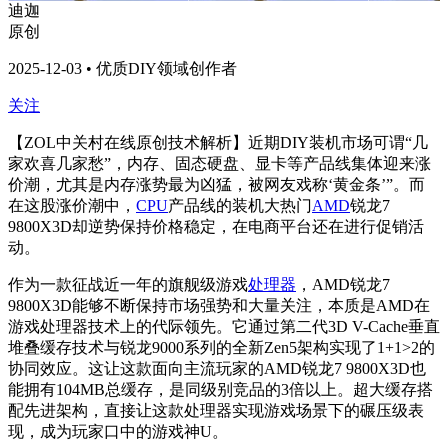
迪迦
原创
2025-12-03 • 优质DIY领域创作者
关注
【ZOL中关村在线原创技术解析】近期DIY装机市场可谓“几
家欢喜几家愁”，内存、固态硬盘、显卡等产品线集体迎来涨
价潮，尤其是内存涨势最为凶猛，被网友戏称‘黄金条’”。而
在这股涨价潮中，
CPU
产品线的装机大热门
AMD
锐龙7
9800X3D却逆势保持价格稳定，在电商平台还在进行促销活
动。
作为一款征战近一年的旗舰级游戏
处理器
，AMD锐龙7
9800X3D能够不断保持市场强势和大量关注，本质是AMD在
游戏处理器技术上的代际领先。它通过第二代3D V-Cache垂直
堆叠缓存技术与锐龙9000系列的全新Zen5架构实现了1+1>2的
协同效应。这让这款面向主流玩家的AMD锐龙7 9800X3D也
能拥有104MB总缓存，是同级别竞品的3倍以上。超大缓存搭
配先进架构，直接让这款处理器实现游戏场景下的碾压级表
现，成为玩家口中的游戏神U。