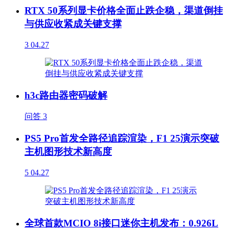
RTX 50系列显卡价格全面止跌企稳，渠道倒挂
与供应收紧成关键支撑
3
04.27
h3c路由器密码破解
问答
3
PS5 Pro首发全路径追踪渲染，F1 25演示突破
主机图形技术新高度
5
04.27
全球首款MCIO 8i接口迷你主机发布：0.926L