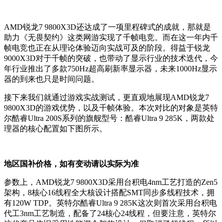
AMD锐龙7 9800X3D还达成了一项里程碑式的成就，那就是
助力《无畏契约》这类网游实现了千帧电竞。而在这一年内千
帧电竞也正在从理论体验迈向实战可及的阶段。得益于锐龙
9000X3D对于千帧的突破，也带动了显示行业的技术迭代，今
年行业推出了多款750Hz超高刷新率显示器，未来1000Hz显示
器的到来也只是时间问题。
接下来我们就通过游戏实战测试，更直观地展现AMD锐龙7
9800X3D的游戏优势，以及千帧体验。本次对比的对象是英特
尔酷睿Ultra 200S系列的旗舰型号：酷睿Ultra 9 285K，两款处
理器的核心配置如下图所示。
地区国补价格，如有变动请以实际为准
参数上，AMD锐龙7 9800X3D采用台积电4nm工艺打造的Zen5
架构，8核心16线程全大核设计搭配SMT同步多线程技术，拥
有120W TDP。英特尔酷睿Ultra 9 285K这次则首次采用台积电
代工3nm工艺制造，配备了24核心24线程，但要注意，
英特尔