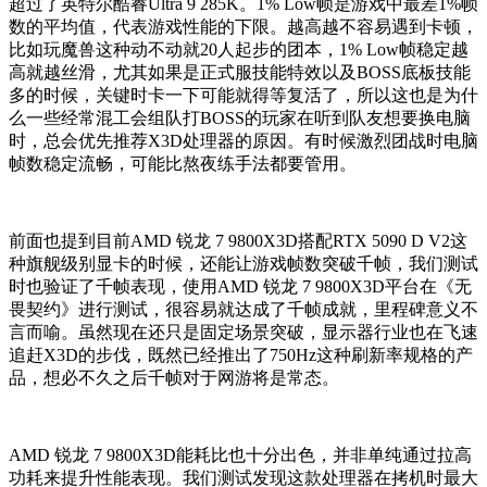
超过了英特尔酷睿Ultra 9 285K。1% Low帧是游戏中最差1%帧
数的平均值，代表游戏性能的下限。越高越不容易遇到卡顿，
比如玩魔兽这种动不动就20人起步的团本，1% Low帧稳定越
高就越丝滑，尤其如果是正式服技能特效以及BOSS底板技能
多的时候，关键时卡一下可能就得等复活了，所以这也是为什
么一些经常混工会组队打BOSS的玩家在听到队友想要换电脑
时，总会优先推荐X3D处理器的原因。有时候激烈团战时电脑
帧数稳定流畅，可能比熬夜练手法都要管用。
前面也提到目前
AMD 锐龙 7 9800X3D搭配RTX 5090 D V2这
种旗舰级别显卡的时候，还能让游戏帧数突破千帧，我们测试
时也验证了千帧表现，使用AMD 锐龙 7 9800X3D平台在《无
畏契约》进行测试，很容易就达成了千帧成就，里程碑意义不
言而喻。虽然现在还只是固定场景突破，显示器行业也在飞速
追赶X3D的步伐，既然已经推出了750Hz这种刷新率规格的产
品，想必不久之后千帧对于网游将是常态。
AMD 锐龙 7 9800X3D能耗比也十分出色，并非单纯通过拉高
功耗来提升性能表现。我们测试发现这款处理器在拷机时最大