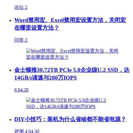
论坛
2
Word禁用宏、Excel禁用宏设置方法，关闭宏
在哪里设置方法？
问答
2
金士顿推30.72TB PCIe 5.0企业级U.2 SSD，达
14GB/s读速与280万IOPS
6
04.28
DIY小技巧：装机为什么省啥都不能省电源？
评测
4
04.30