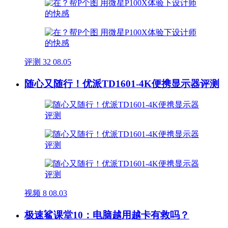
评测
32
08.05
随心又随行！优派TD1601-4K便携显示器评测
视频
8
08.03
极速鲨课堂10：电脑越用越卡有救吗？