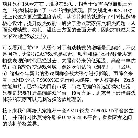
功耗只有150W左右，温度在83℃，相当于
仅需隔壁旗舰三分
之二的功耗
就输出了105%的性能表现。因为锐龙9000X3D对
比上代这次更注重温度表现，从芯片封装就进行了针对性翻转
核心设计，提升散热效能，解决了游戏玩家痛点积热问题，从
而实现帧数、功耗、温度三方面的全面突破，因此才能成为受
大家欢迎游戏处理器。
可以看到目前CPU大缓存对于游戏帧数的增幅是无解的，不仅
是网游，大部分3A游戏也是如此，频率和核心线程数量决定
帧数表现的时代已经过去，大缓存带来的低延迟、高命中率优
势正在强势改变游戏领域，像这次测试的
《剑星》、《战地
6》这些今年新出的游戏同样会被大缓存进行影响
。而综合来
看，
AMD 锐龙 7 9800X3D
凭借超大缓存、全大核架构、Zen5
性能加持，已经成为目前市场上当之无愧的首选游戏处理器，
只要是想要打造高端游戏平台，预算充足，追求当下最佳游戏
体验的玩家可以无脑选择这款处理器。
接下来我们再给大家推荐一套
AMD 锐龙 7 9800X3D平台的主
机，并同样对比英特尔酷睿Ultra 9 285K平台，看看两者之间
的装机价格差异。