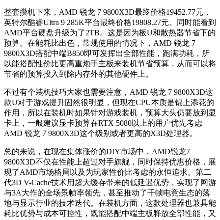
整套攒机下来，AMD 锐龙 7 9800X3D最终价格19452.77元，
英特尔酷睿Ultra 9 285K平台最终价格19808.27元。同时能看到
AMD平台硬盘升级为了2TB。这是因为板U和散热器节省下的
预算。在能耗比出色，常规使用的情况下，AMD 锐龙 7
9800X3D搭配中端B850即可发挥出全部性能，跑满功耗，所
以能搭配性价比更高重炮手主板来装机节省预算，从而可以
将
节省的预算投入到除内存外的其他硬件
上。
不过有个装机技巧大家也需要注意，AMD 锐龙 7 9800X3D这
款U对于游戏提升固然很明显，但现在CPU本质是锦上添花的
作用，所以在装机时如果针对游戏装机，预算大头仍要放到显
卡上，一般建议显卡预算在RTX 5080以上的用户优先考虑
AMD 锐龙 7 9800X3D这个级别或者更高的X3D处理器。
总的来说，在现在集体涨价的DIY市场中，AMD锐龙7
9800X3D不仅在性能上超过对手旗舰，同时保持优惠价格，展
现了AMD市场格局以及为玩家性价比考虑的永恒追求。第二
代3D V-Cache技术用超大缓存带来的低延迟优势，实现了网游
与3A大作的全场景帧率领先，甚至推动了千帧电竞生态的落
地与显示行业的技术迭代。在装机方面，这款处理器也兼具能
耗比优势与成本可控性，既能搭配中端主板释放全部性能，又