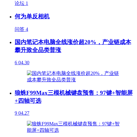
论坛
1
何为单反相机
问答
4
国内笔记本电脑全线涨价超20%，产业链成本
攀升致全品类普涨
6
04.30
狼蛛F99Max三模机械键盘预售：97键+智能屏
+四轴可选
9
04.27