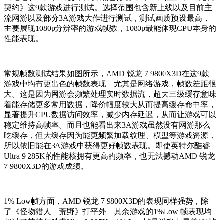
契约》这9款游戏进行测试。选择范围包含新上线以及目前主
流网游以及部分3A游戏大作进行测试，测试画质预设最高，
主要展现1080p分辨率的游戏帧数，1080p最能体现CPU本身的
性能表现。
常规帧数测试结果如图所示，
AMD 锐龙 7 9800X3D在这9款
游戏中均有更出色的帧数表现，尤其是网络游戏，帧数差距很
大。这是因为网游会频繁处理实时数据流，超大三级缓存意味
着能存储更多常用数据，降价幅度较大从而提高缓存命中率，
显著提升CPU数据访问效率，减少内存延迟，从而让游戏可以
稳定维持高帧率。而且也能看出来3A游戏虽然没有网游那么
吃缓存，但大缓存因为能更频繁加载纹理、模型等游戏资源，
所以依旧能在3A游戏中获得更好帧数表现。即使英特尔酷睿
Ultra 9 285K的性能核拥有更高的频率，也无法撼动AMD 锐龙
7 9800X3D的游戏成绩。
1% Low帧方面，AMD 锐龙 7 9800X3D的表现同样强势，除
了《怪物猎人：荒野》打平外，其余游戏的1%Low 帧表现均