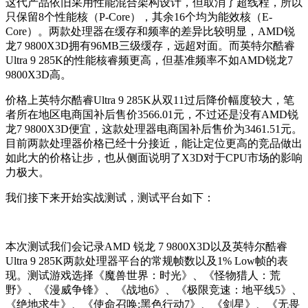
这代产品依旧采用性能混合架构
设计，但取消了超线程，所以
只保留8个性能核（P-Core），其余16个均为能效核（E-
Core）。两款处理器在缓存和频率的差异比较明显，AMD锐
龙7 9800X3D拥有96MB三级缓存，远超对面。而英特尔酷睿
Ultra 9 285K的性能核睿频更高，但基准频率不如AMD锐龙7
9800X3D高。
价格上英特尔酷睿Ultra 9 285K从双11过后降价幅度较大，笔
者所在地区电商国补后售价3566.01元，不过还是没有AMD锐
龙7 9800X3D便宜，这款处理器电商国补后售价为3461.51元。
目前两款处理器价格已经十分接近，
能让定位更高的竞品做出
如此大的价格让步
，也从侧面说明了X3D对于CPU市场的影响
力极大。
我们接下来开始实战测试，测试平台如下：
本次测试我们会记录
AMD 锐龙 7 9800X3D以及英特尔酷睿
Ultra 9 285K
两款处理器平台的常规帧数以及
1% Low帧的表
现。测试游戏选择《魔兽世界：时光》、《怪物猎人：荒
野》、《漫威争锋》、《战地6》、《极限竞速：地平线5》、
《绝地求生》、《使命召唤:黑色行动7》、《剑星》、《无畏