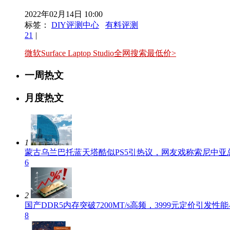
2022年02月14日 10:00
标签：
DIY评测中心
有料评测
21
|
微软Surface Laptop Studio全网搜索最低价>
一周热文
月度热文
1
蒙古乌兰巴托蓝天塔酷似PS5引热议，网友戏称索尼中亚
6
2
国产DDR5内存突破7200MT/s高频，3999元定价引发
8