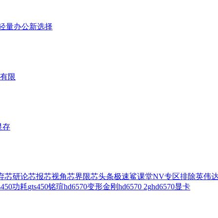
版，轻量办公新选择
有限
显存
弃
芯研论
芯报
芯视角
芯界限
芯头条
极速鲨课堂
NV专区排除
英伟
ts450功耗
gts450
铭瑄hd6570变形金刚
hd6570 2g
hd6570显卡