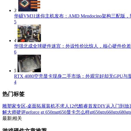
3
华硕VM31迷你主机发布：AMD Mendocino架构三配
5
4
华强北成全球硬件迷宫：外设性价比惊人，核心硬件价差
6
5
RTX 4080空壳显卡现身二手市场：外观完好却无GPU与
4
热门标签
雕塑家专区-桌面拓展
装机不求人
12代酷睿首发
DIY从入门到放
解大师
硬评
geforce gt 650m
gt650显卡怎么样
gt650
gtx660
gtx680
g
最新
|
相关
游戏硬件文章推荐