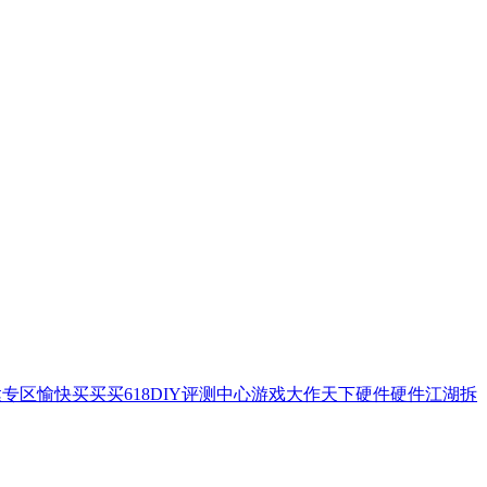
达专区
愉快买买买
618
DIY评测中心
游戏大作
天下硬件
硬件江湖
拆