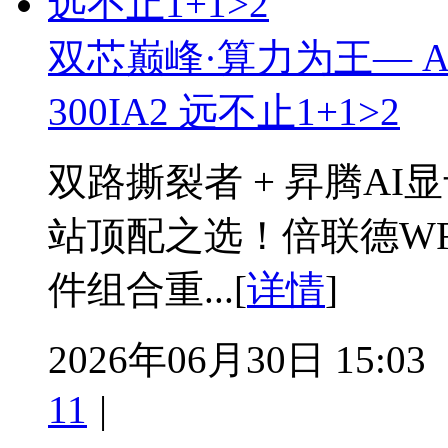
双芯巅峰·算力为王— AMD
300IA2 远不止1+1>2
双路撕裂者 + 昇腾A
站顶配之选！倍联德WF2
件组合重...[
详情
]
2026年06月30日 15:03
11
|