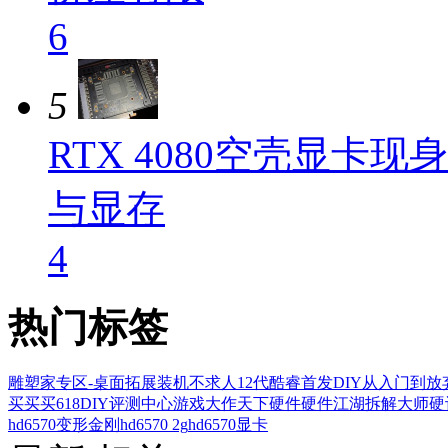
6
5
RTX 4080空壳显卡
与显存
4
热门标签
雕塑家专区-桌面拓展
装机不求人
12代酷睿首发
DIY从入门到放
买买买
618
DIY评测中心
游戏大作
天下硬件
硬件江湖
拆解大师
硬
hd6570变形金刚
hd6570 2g
hd6570显卡