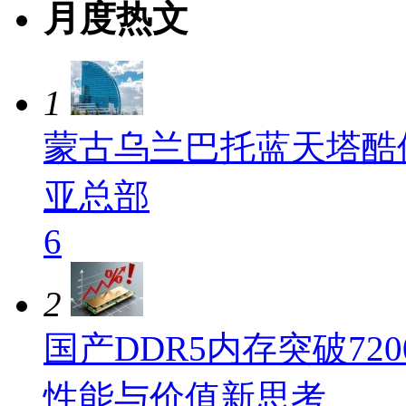
月度热文
1
蒙古乌兰巴托蓝天塔酷
亚总部
6
2
国产DDR5内存突破720
性能与价值新思考