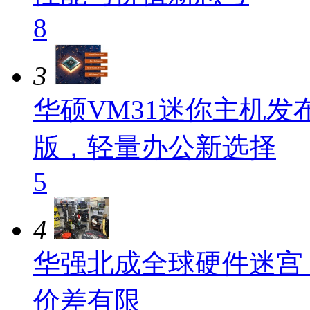
8
3
华硕VM31迷你主机发布：
版，轻量办公新选择
5
4
华强北成全球硬件迷宫
价差有限