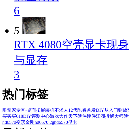
6
5
RTX 4080空壳显卡
与显存
3
热门标签
雕塑家专区-桌面拓展
装机不求人
12代酷睿首发
DIY从入门到放
买买买
618
DIY评测中心
游戏大作
天下硬件
硬件江湖
拆解大师
硬
hd6570变形金刚
hd6570 2g
hd6570显卡