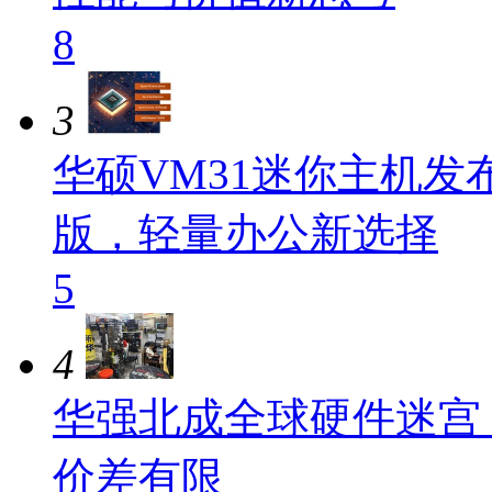
8
3
华硕VM31迷你主机发布：
版，轻量办公新选择
5
4
华强北成全球硬件迷宫
价差有限