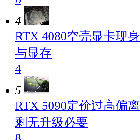
4
RTX 4080空壳显卡
与显存
4
5
RTX 5090定价过高
剩无升级必要
8