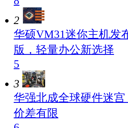
8
2
华硕VM31迷你主机发布：
版，轻量办公新选择
5
3
华强北成全球硬件迷宫
价差有限
6