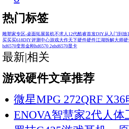
热门标签
雕塑家专区-桌面拓展
装机不求人
12代酷睿首发
DIY从入门到放
买买买
618
DIY评测中心
游戏大作
天下硬件
硬件江湖
拆解大师
硬
hd6570变形金刚
hd6570 2g
hd6570显卡
最新
|
相关
游戏硬件文章推荐
微星MPG 272QRF X
ENOVA智慧家2代人