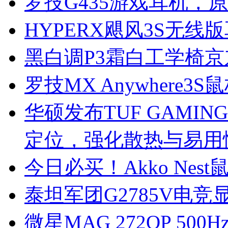
罗技G435游戏耳机，原价
HYPERX飓风3S无线
黑白调P3霜白工学椅京
罗技MX Anywhere3
华硕发布TUF GAMING
定位，强化散热与易用
今日必买！Akko Nest
泰坦军团G2785V电
微星MAG 272QP 500