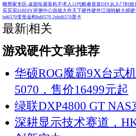
雕塑家专区-桌面拓展
装机不求人
12代酷睿首发
DIY从入门到放
买买买
618
DIY评测中心
游戏大作
天下硬件
硬件江湖
拆解大师
硬
hd6570变形金刚
hd6570 2g
hd6570显卡
最新
|
相关
游戏硬件文章推荐
华硕ROG魔霸9X台式机发布：
5070，售价16499元起
绿联DXP4800 GT N
深耕显示技术赛道，HKC惠