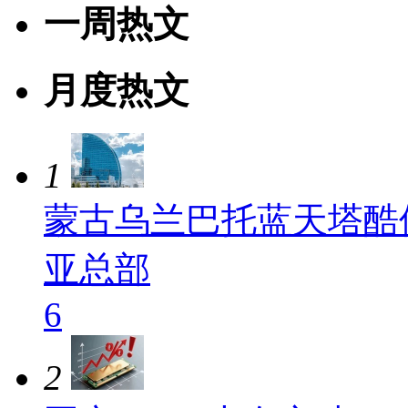
一周热文
月度热文
1
蒙古乌兰巴托蓝天塔酷
亚总部
6
2