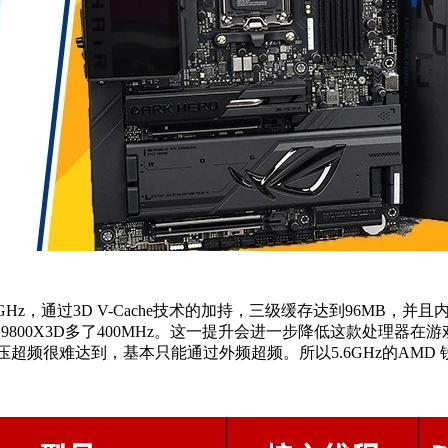
7GHz，通过3D V-Cache技术的加持，三级缓存达到96MB，并且内
9800X3D多了400MHz。这一提升会进一步降低这款处理器在游
频很难达到，基本只能通过外频超频。所以5.6GHz的AMD 锐龙7 