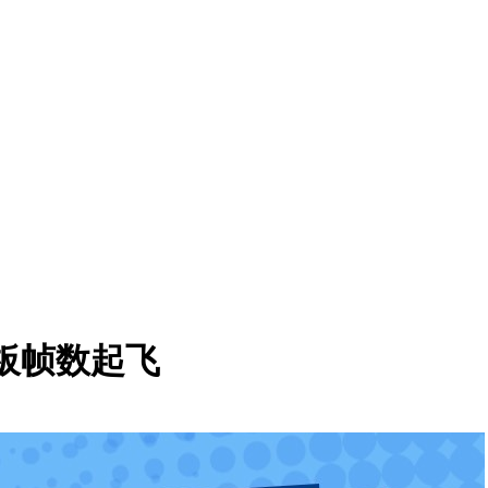
O主板帧数起飞