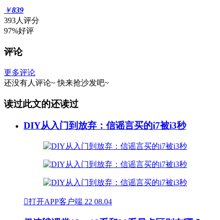
￥
839
393人评分
97%好评
评论
更多评论
还没有人评论~
快来
抢沙发
吧~
读过此文的还读过
DIY从入门到放弃：信谣言买的i7被i3秒

打开APP客户端
22
08.04