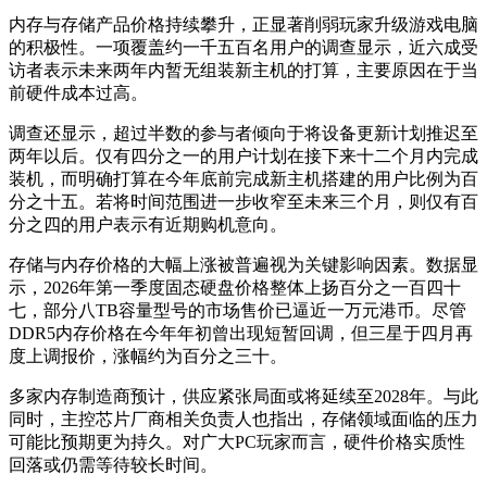
内存与存储产品价格持续攀升，正显著削弱玩家升级游戏电脑
的积极性。一项覆盖约一千五百名用户的调查显示，近六成受
访者表示未来两年内暂无组装新主机的打算，主要原因在于当
前硬件成本过高。
调查还显示，超过半数的参与者倾向于将设备更新计划推迟至
两年以后。仅有四分之一的用户计划在接下来十二个月内完成
装机，而明确打算在今年底前完成新主机搭建的用户比例为百
分之十五。若将时间范围进一步收窄至未来三个月，则仅有百
分之四的用户表示有近期购机意向。
存储与内存价格的大幅上涨被普遍视为关键影响因素。数据显
示，2026年第一季度固态硬盘价格整体上扬百分之一百四十
七，部分八TB容量型号的市场售价已逼近一万元港币。尽管
DDR5内存价格在今年年初曾出现短暂回调，但三星于四月再
度上调报价，涨幅约为百分之三十。
多家内存制造商预计，供应紧张局面或将延续至2028年。与此
同时，主控芯片厂商相关负责人也指出，存储领域面临的压力
可能比预期更为持久。对广大PC玩家而言，硬件价格实质性
回落或仍需等待较长时间。