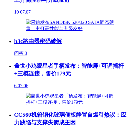
10
07.07
h3c路由器密码破解
问答
3
盖世小鸡观星者手柄发布：智能屏+可调摇杆
+三模连接，售价179元
6
07.06
CC560机箱钢化玻璃侧板静置自爆引热议：应
力缺陷与支撑失衡成主因