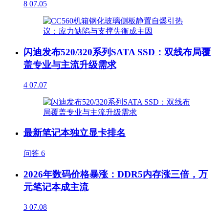
8
07.05
闪迪发布520/320系列SATA SSD：双线布局覆
盖专业与主流升级需求
4
07.07
最新笔记本独立显卡排名
问答
6
2026年数码价格暴涨：DDR5内存涨三倍，万
元笔记本成主流
3
07.08