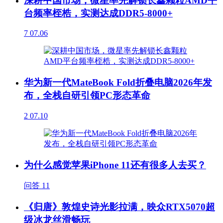
深耕中国市场，微星率先解锁长鑫颗粒AMD平
台频率桎梏，实测达成DDR5-8000+
7
07.06
华为新一代MateBook Fold折叠电脑2026年发
布，全栈自研引领PC形态革命
2
07.10
为什么感觉苹果iPhone 11还有很多人去买？
问答
11
《归唐》敦煌史诗光影拉满，映众RTX5070超
级冰龙丝滑畅玩