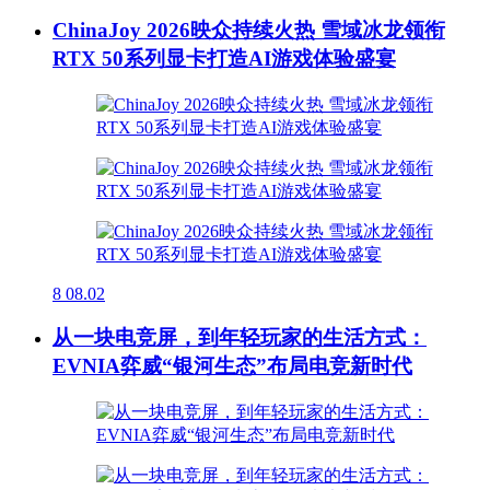
ChinaJoy 2026映众持续火热 雪域冰龙领衔
RTX 50系列显卡打造AI游戏体验盛宴
8
08.02
从一块电竞屏，到年轻玩家的生活方式：
EVNIA弈威“银河生态”布局电竞新时代