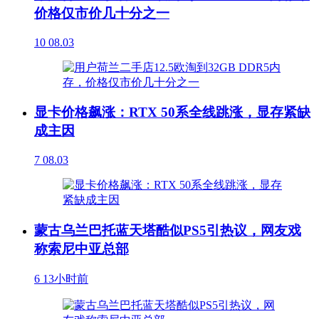
价格仅市价几十分之一
10
08.03
显卡价格飙涨：RTX 50系全线跳涨，显存紧缺
成主因
7
08.03
蒙古乌兰巴托蓝天塔酷似PS5引热议，网友戏
称索尼中亚总部
6
13小时前