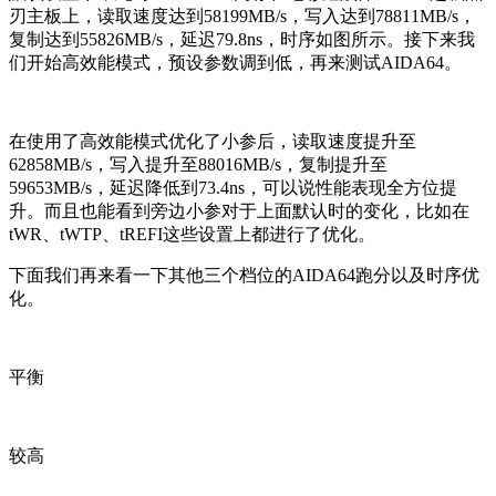
刃主板上，读取速度达到58199MB/s，写入达到78811MB/s，
复制达到55826MB/s，延迟79.8ns，时序如图所示。接下来我
们开始高效能模式，预设参数调到低，再来测试AIDA64。
在使用了高效能模式优化了小参后，读取速度提升至
62858MB/s，写入提升至88016MB/s，复制提升至
59653MB/s，延迟降低到73.4ns，可以说性能表现全方位提
升。而且也能看到旁边小参对于上面默认时的变化，比如在
tWR、tWTP、tREFI这些设置上都进行了优化。
下面我们再来看一下其他三个档位的AIDA64跑分以及时序优
化。
平衡
较高