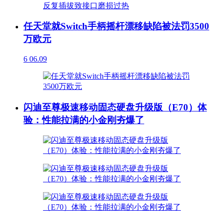
任天堂就Switch手柄摇杆漂移缺陷被法罚3500
万欧元
6
06.09
闪迪至尊极速移动固态硬盘升级版（E70）体
验：性能拉满的小金刚夯爆了