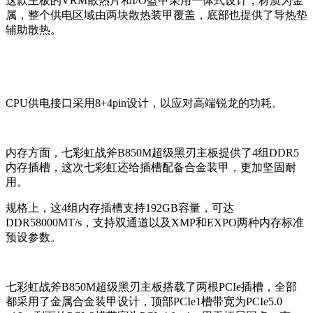
这款主板的VRM散热片和I/O盔甲采用一体式设计，材质为金
属，整个供电区域由两块散热装甲覆盖，底部也提供了导热垫
辅助散热。
CPU供电接口采用8+4pin设计，以应对高端锐龙的功耗。
内存方面，七彩虹战斧B850M超级黑刃主板提供了4组DDR5
内存插槽，这次七彩虹还给插槽配备合金装甲，更加坚固耐
用。
规格上，这4组内存插槽支持192GB容量，可达
DDR58000MT/s，支持双通道以及XMP和EXPO两种内存标准
预设参数。
七彩虹战斧B850M超级黑刃主板搭载了两根PCIe插槽，全部
都采用了金属合金装甲设计，顶部PCIe1槽带宽为PCIe5.0