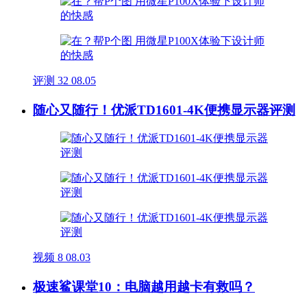
评测
32
08.05
随心又随行！优派TD1601-4K便携显示器评测
视频
8
08.03
极速鲨课堂10：电脑越用越卡有救吗？