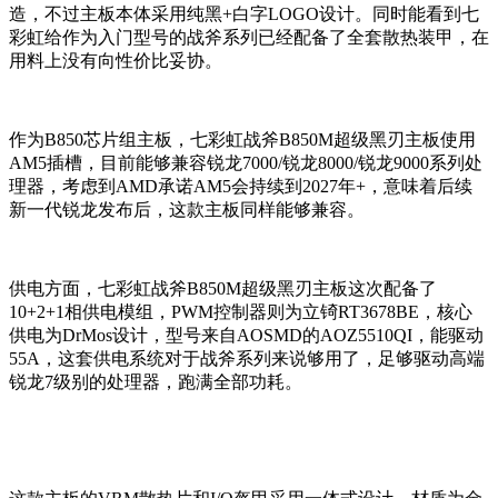
造，不过主板本体采用纯黑+白字LOGO设计。同时能看到七
彩虹给作为入门型号的战斧系列已经配备了全套散热装甲，在
用料上没有向性价比妥协。
作为B850芯片组主板，七彩虹战斧B850M超级黑刃主板使用
AM5插槽，目前能够兼容锐龙7000/锐龙8000/锐龙9000系列处
理器，考虑到AMD承诺AM5会持续到2027年+，意味着后续
新一代锐龙发布后，这款主板同样能够兼容。
供电方面，七彩虹战斧B850M超级黑刃主板这次配备了
10+2+1相供电模组，PWM控制器则为立锜RT3678BE，核心
供电为DrMos设计，型号来自AOSMD的AOZ5510QI，能驱动
55A，这套供电系统对于战斧系列来说够用了，足够驱动高端
锐龙7级别的处理器，跑满全部功耗。