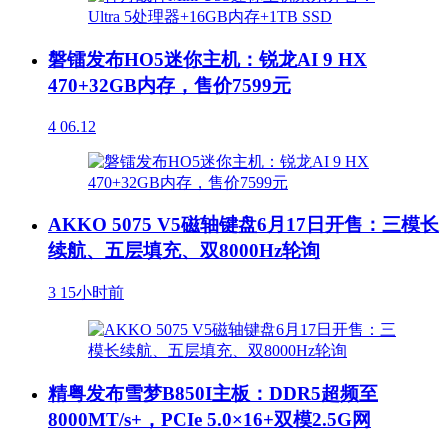
磐镭发布HO5迷你主机：锐龙AI 9 HX
470+32GB内存，售价7599元
4
06.12
AKKO 5075 V5磁轴键盘6月17日开售：三模长
续航、五层填充、双8000Hz轮询
3
15小时前
精粤发布雪梦B850I主板：DDR5超频至
8000MT/s+，PCIe 5.0×16+双模2.5G网