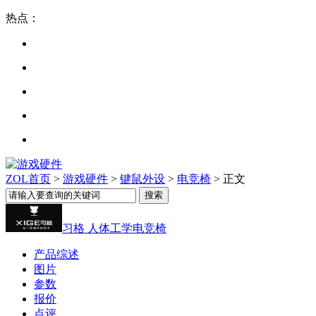
热点：
ZOL首页
>
游戏硬件
>
键鼠外设
>
电竞椅
> 正文
习格 人体工学电竞椅
产品综述
图片
参数
报价
点评