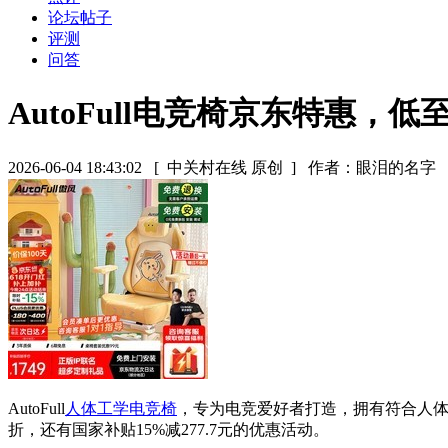
论坛帖子
评测
问答
AutoFull电竞椅京东特惠，低至
2026-06-04 18:43:02
[ 中关村在线 原创 ]
作者：眼泪的名字
AutoFull
人体工学电竞椅
，专为电竞爱好者打造，拥有符合人体工
折，还有国家补贴15%减277.7元的优惠活动。