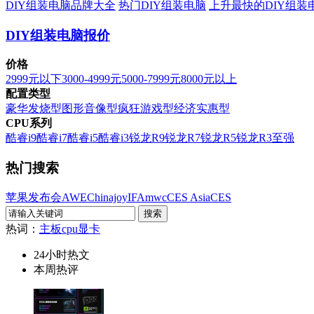
DIY组装电脑品牌大全
热门DIY组装电脑
上升最快的DIY组装
DIY组装电脑报价
价格
2999元以下
3000-4999元
5000-7999元
8000元以上
配置类型
豪华发烧型
图形音像型
疯狂游戏型
经济实惠型
CPU系列
酷睿i9
酷睿i7
酷睿i5
酷睿i3
锐龙R9
锐龙R7
锐龙R5
锐龙R3
至强
热门搜索
苹果发布会
AWE
Chinajoy
IFA
mwc
CES Asia
CES
热词：
主板
cpu
显卡
24小时热文
本周热评