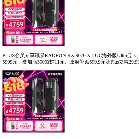
PLUS会员专享讯景RADEON RX 9070 XT OC海外版
5999元，叠加满5000减711元、政府补贴599.9元及Plus立减