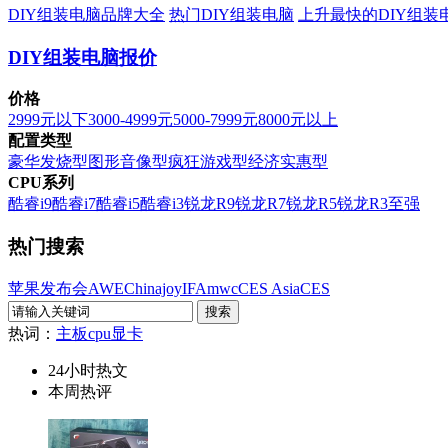
DIY组装电脑品牌大全
热门DIY组装电脑
上升最快的DIY组装
DIY组装电脑报价
价格
2999元以下
3000-4999元
5000-7999元
8000元以上
配置类型
豪华发烧型
图形音像型
疯狂游戏型
经济实惠型
CPU系列
酷睿i9
酷睿i7
酷睿i5
酷睿i3
锐龙R9
锐龙R7
锐龙R5
锐龙R3
至强
热门搜索
苹果发布会
AWE
Chinajoy
IFA
mwc
CES Asia
CES
热词：
主板
cpu
显卡
24小时热文
本周热评