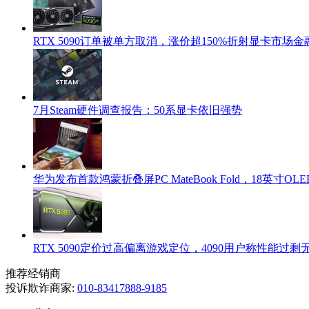
RTX 5090订单被单方取消，涨价超150%折射显卡市场
7月Steam硬件调查报告：50系显卡依旧强势
华为发布首款鸿蒙折叠屏PC MateBook Fold，18英寸OLED+
RTX 5090定价过高偏离游戏定位，4090用户称性能过
推荐经销商
投诉欺诈商家:
010-83417888-9185