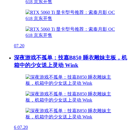
07.20
深夜游戏不孤单：技嘉B850 睡衣雕妹主板，机
箱中的少女送上灵动 Wink
6
07.20