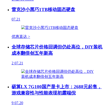
雷克沙小黑巧1TB移动固态硬盘
07.21
优惠直达 >
全球存储芯片价格回调但仍处高位，DIY装机
成本翻倍创五年新高
2
07.21
砺算LX 7G100国产显卡上市：2688元起售，
游戏兼容性与性能表现初露端倪
9
07.20