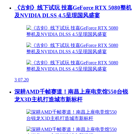
《古剑》线下试玩 技嘉GeForce RTX 5080整机
及NVIDIA DLSS 4.5呈现国风盛宴
3
07.20
深耕AMD千帧赛道！南昌上座电竞馆550台锐
龙X3D主机打造城市新标杆