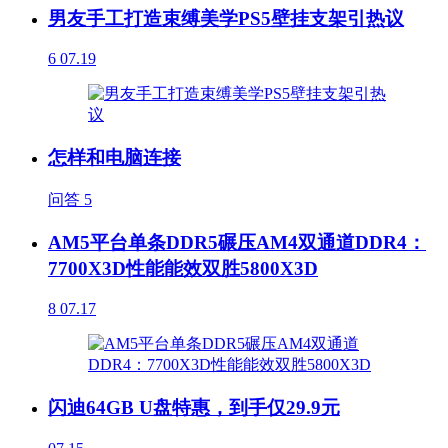
男友手工打造束缚美学PS5壁挂支架引热议
6
07.19
怎样和电脑连接
问答
5
AM5平台单条DDR5碾压AM4双通道DDR4：
7700X3D性能能效双胜5800X3D
8
07.17
闪迪64GB U盘特惠，到手仅29.9元