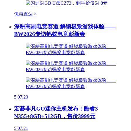
优惠直达 >
深耕高刷电竞赛道 解锁极致游戏体验——
BW2026专访蚂蚁电竞彭新春
5
07.20
宏碁非凡GO迷你主机发布：酷睿3
N355+8GB+512GB，售价3999元
5
07.21