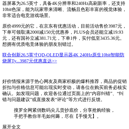
器屏幕为26.5英寸，具备4K分辨率和240Hz高刷新率，还支持
10bit色深，能为玩家带来清晰、流畅且色彩丰富的视觉体验，
非常适合电竞游戏场景。
原价4999元的它，在京东有优惠活动，目前活动售价3987元，
下单可领取满2000减150元优惠券，PLUS会员还能立减19.93
元，还有国补立减381.71元，下单1件，实付低至3435.36元。
想拥有优质电竞体验的朋友别错过。
联合创新26.5英寸QD-OLED显示器4K 240Hz原生10bit智能防
烧屏Ty...
3987元
优惠直达>>
好价情报来源于热心网友及商家积极的爆料推荐，商品的促销
折扣与价格信息可能出现实时变动，请各位在购买前务必核实
确认。如发现问题，欢迎各位通过页面上的“内容纠错”、“纠
错与问题建议”或直接发表“评论”等方式进行反馈。
搜罗全网紧俏数码尖儿货抄底价，分享抢购经验，
手把手教你羊毛如何薅，尽在【手慢无】。
展开全文