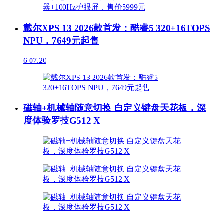
戴尔XPS 13 2026款首发：酷睿5 320+16TOPS
NPU，7649元起售
6
07.20
磁轴+机械轴随意切换 自定义键盘天花板，深
度体验罗技G512 X