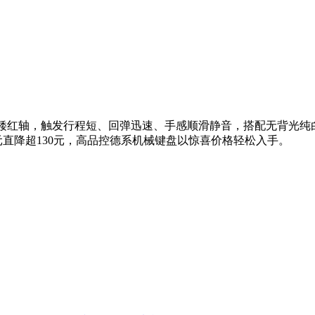
的矮红轴，触发行程短、回弹迅速、手感顺滑静音，搭配无背光
.10元直降超130元，高品控德系机械键盘以惊喜价格轻松入手。