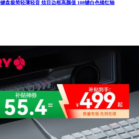
机械键盘极简轻薄轻音 炫目边框高颜值 108键白色矮红轴