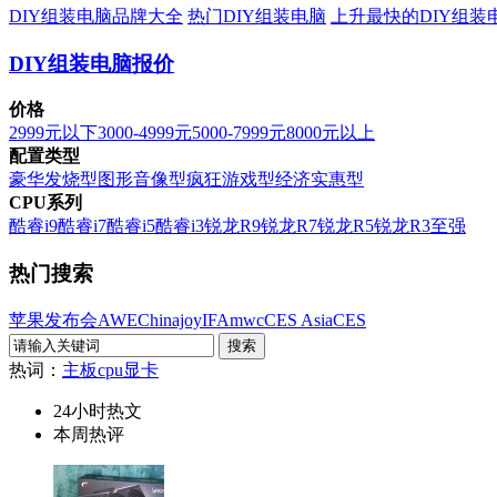
DIY组装电脑品牌大全
热门DIY组装电脑
上升最快的DIY组装
DIY组装电脑报价
价格
2999元以下
3000-4999元
5000-7999元
8000元以上
配置类型
豪华发烧型
图形音像型
疯狂游戏型
经济实惠型
CPU系列
酷睿i9
酷睿i7
酷睿i5
酷睿i3
锐龙R9
锐龙R7
锐龙R5
锐龙R3
至强
热门搜索
苹果发布会
AWE
Chinajoy
IFA
mwc
CES Asia
CES
热词：
主板
cpu
显卡
24小时热文
本周热评