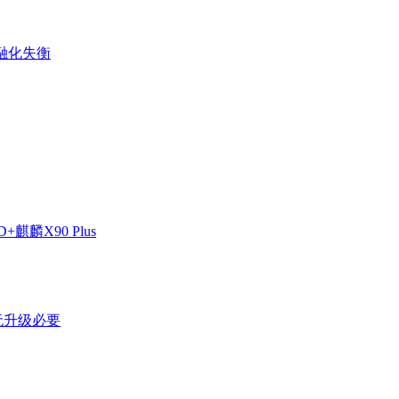
金融化失衡
麒麟X90 Plus
剩无升级必要