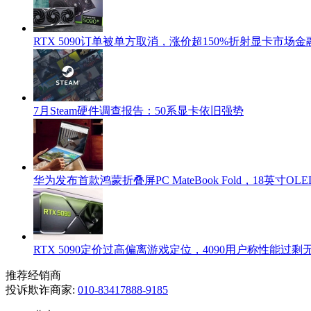
RTX 5090订单被单方取消，涨价超150%折射显卡市场
7月Steam硬件调查报告：50系显卡依旧强势
华为发布首款鸿蒙折叠屏PC MateBook Fold，18英寸OLED+
RTX 5090定价过高偏离游戏定位，4090用户称性能过
推荐经销商
投诉欺诈商家:
010-83417888-9185