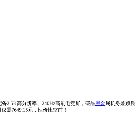
配备2.5K高分辨率、240Hz高刷电竞屏，碳晶
黑金
属机身兼顾质
仅需7649.15元，性价比空前！