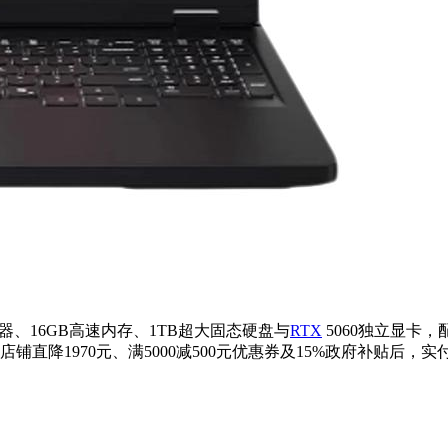
舰处理器、16GB高速内存、1TB超大固态硬盘与
RTX
5060独立显卡，
直降1970元、满5000减500元优惠券及15%政府补贴后，实付