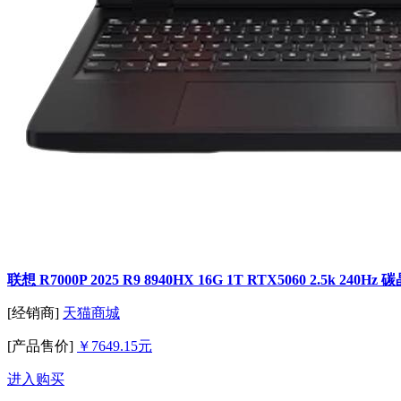
联想 R7000P 2025 R9 8940HX 16G 1T RTX5060 2.5k 240Hz
[经销商]
天猫商城
[产品售价]
￥7649.15元
进入购买