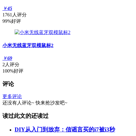
￥
45
1761人评分
99%好评
小米无线蓝牙双模鼠标2
￥
69
2人评分
100%好评
评论
更多评论
还没有人评论~
快来
抢沙发
吧~
读过此文的还读过
DIY从入门到放弃：信谣言买的i7被i3秒