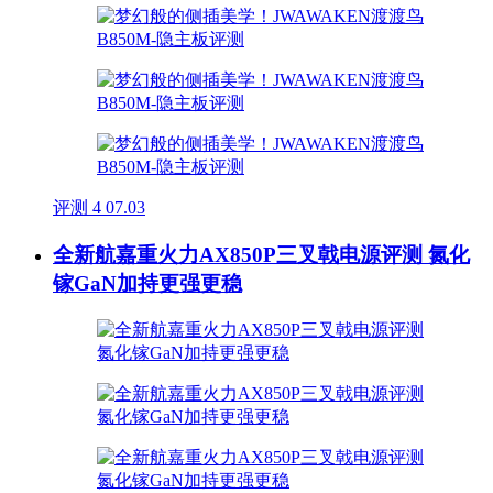
评测
4
07.03
全新航嘉重火力AX850P三叉戟电源评测 氮化
镓GaN加持更强更稳