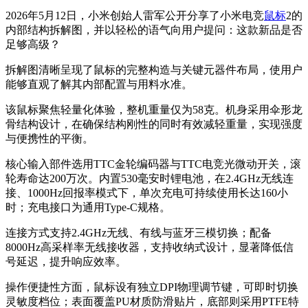
2026年5月12日，小米创始人雷军公开分享了小米电竞
鼠标
2的
内部结构拆解图，并以轻松的语气向用户提问：这款新品是否
足够高级？
拆解图清晰呈现了鼠标的完整构造与关键元器件布局，使用户
能够直观了解其内部配置与用料水准。
该鼠标聚焦轻量化体验，整机重量仅为58克。机身采用伞形龙
骨结构设计，在确保结构刚性的同时有效减轻重量，实现强度
与便携性的平衡。
核心输入部件选用TTC金轮编码器与TTC电竞光微动开关，滚
轮寿命达200万次。内置530毫安时锂电池，在2.4GHz无线连
接、1000Hz回报率模式下，单次充电可持续使用长达160小
时；充电接口为通用Type-C规格。
连接方式支持2.4GHz无线、有线与蓝牙三模切换；配备
8000Hz高采样率无线接收器，支持收纳式设计，显著降低信
号延迟，提升响应效率。
操作便捷性方面，鼠标设有独立DPI物理调节键，可即时切换
灵敏度档位；表面覆盖PU材质防滑贴片，底部则采用PTFE特