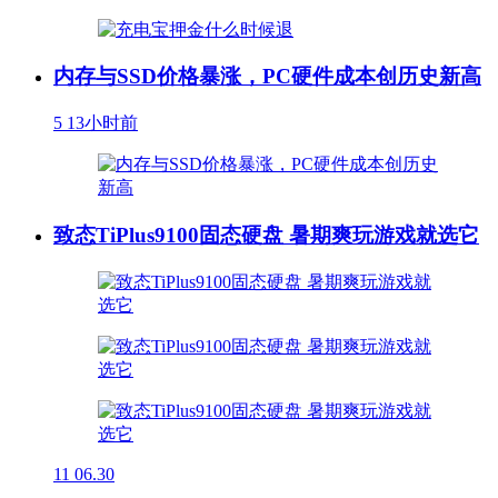
内存与SSD价格暴涨，PC硬件成本创历史新高
5
13小时前
致态TiPlus9100固态硬盘 暑期爽玩游戏就选它
11
06.30