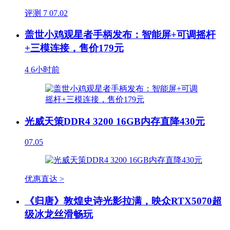
评测
7
07.02
盖世小鸡观星者手柄发布：智能屏+可调摇杆
+三模连接，售价179元
4
6小时前
光威天策DDR4 3200 16GB内存直降430元
07.05
优惠直达 >
《归唐》敦煌史诗光影拉满，映众RTX5070超
级冰龙丝滑畅玩