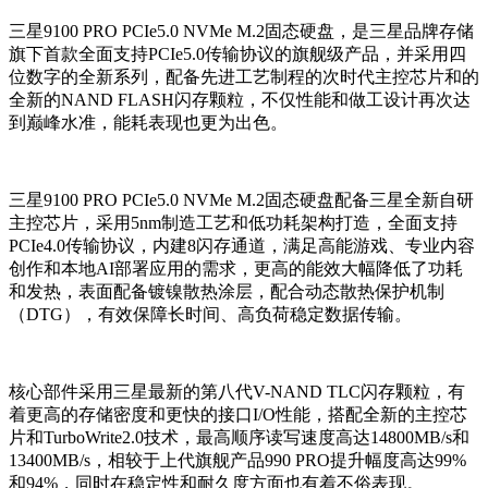
三星9100 PRO PCIe5.0 NVMe M.2固态硬盘，是三星品牌存储
旗下首款全面支持PCIe5.0传输协议的旗舰级产品，并采用四
位数字的全新系列，配备先进工艺制程的次时代主控芯片和的
全新的NAND FLASH闪存颗粒，不仅性能和做工设计再次达
到巅峰水准，能耗表现也更为出色。
三星9100 PRO PCIe5.0 NVMe M.2固态硬盘配备三星全新自研
主控芯片，采用5nm制造工艺和低功耗架构打造，
全面支持
PCIe4.0传输协议，内建8闪存通道，满足高能游戏、专业内容
创作和本地AI部署应用的需求，更高的能效大幅降低了功耗
和发热，表面配备镀镍散热涂层，配合
动态散热保护机制
（DTG），有效保障长时间、高负荷稳定数据传输。
核心部件采用三星最新的第八代V-NAND TLC闪存颗粒，有
着更高的存储密度和更快的接口I/O性能，搭配全新的主控芯
片和
TurboWrite2.0技术，
最高顺序读写速度
高达14800MB/s和
13400MB/s，相较于上代旗舰产品990 PRO提升幅度高达99%
和94%，同时在稳定性和耐久度方面也有着不俗表现。