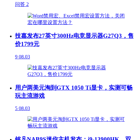
问答
2
技嘉发布27英寸300Hz电竞显示器G27Q3，售
价1799元
9
08.03
用户两美元淘到GTX 1050 Ti显卡，实测可畅
玩主流游戏
5
08.03
铭凡NAB9S迷你主机发布：i9-13900HK、双