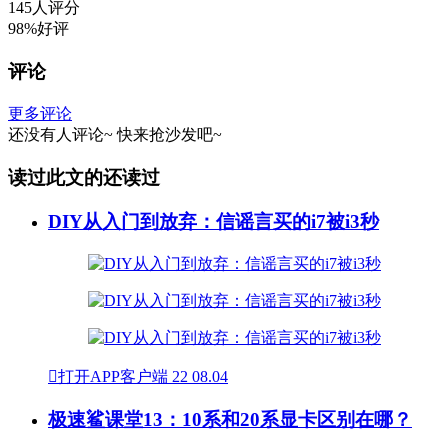
145人评分
98%好评
评论
更多评论
还没有人评论~
快来
抢沙发
吧~
读过此文的还读过
DIY从入门到放弃：信谣言买的i7被i3秒

打开APP客户端
22
08.04
极速鲨课堂13：10系和20系显卡区别在哪？