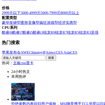
价格
2999元以下
3000-4999元
5000-7999元
8000元以上
配置类型
豪华发烧型
图形音像型
疯狂游戏型
经济实惠型
CPU系列
酷睿i9
酷睿i7
酷睿i5
酷睿i3
锐龙R9
锐龙R7
锐龙R5
锐龙R3
至强
热门搜索
苹果发布会
AWE
Chinajoy
IFA
mwc
CES Asia
CES
热词：
主板
cpu
显卡
24小时热文
本周热评
拒绝参数内卷回归用户体验，MSI微星携手TCL华星以印