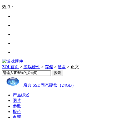
热点：
ZOL首页
>
游戏硬件
>
存储
>
硬盘
> 正文
魔典 SSD固态硬盘（24GB）
产品综述
图片
参数
报价
点评